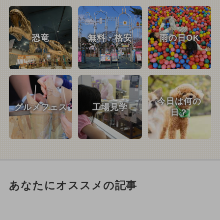
恐竜
無料・格安
雨の日OK
今日は何の
グルメフェス
工場見学
日？
あなたにオススメの記事