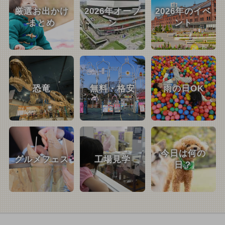
厳選お出かけ
2026年オープ
2026年のイベ
まとめ
ン
ント
恐竜
無料・格安
雨の日OK
今日は何の
グルメフェス
工場見学
日？