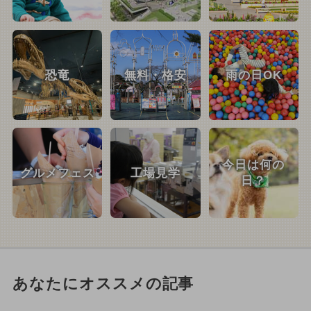
恐竜
無料・格安
雨の日OK
今日は何の
グルメフェス
工場見学
日？
あなたにオススメの記事