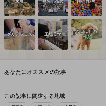
恐竜
無料・格安
雨の日OK
今日は何の
グルメフェス
工場見学
日？
あなたにオススメの記事
この記事に関連する地域