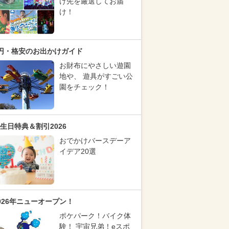
け先を厳選してお届
け！
円・格安のお出かけガイド
お財布にやさしい遊園
地や、 遊具がすごい公
園をチェック！
生日特典＆割引2026
おでかけバースデーア
イデア20選
026年ニューオープン！
ポケパーク！バイク体
験！ 宇宙兄弟！eスポ