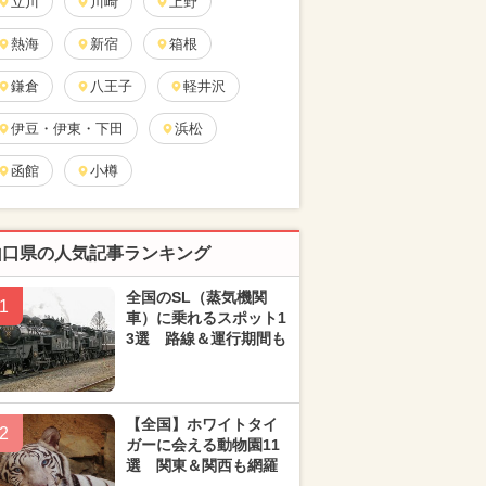
立川
川崎
上野
熱海
新宿
箱根
鎌倉
八王子
軽井沢
伊豆・伊東・下田
浜松
函館
小樽
山口県の人気記事ランキング
全国のSL（蒸気機関
1
車）に乗れるスポット1
3選 路線＆運行期間も
【全国】ホワイトタイ
2
ガーに会える動物園11
選 関東＆関西も網羅