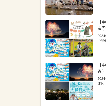
【中
＆予
20
で開
【中
み）
202
連休