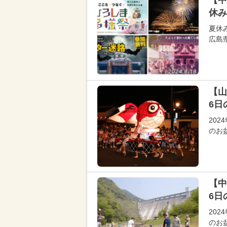
【中
休み
夏休
広島
【山
6日
202
のお
【中
6日
202
のお