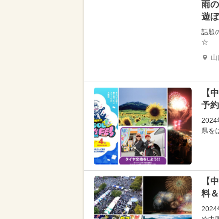
雨の
遊ぼ
話題
☆
山
【中
予約
20
県を
【中
料＆
20