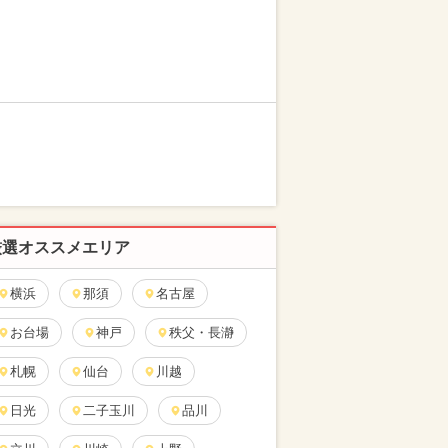
厳選オススメエリア
横浜
那須
名古屋
お台場
神戸
秩父・長瀞
札幌
仙台
川越
日光
二子玉川
品川