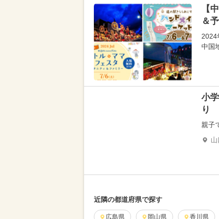
【中
＆予
20
中国
小学
り
親子
山
近隣の都道府県で探す
広島県
岡山県
香川県