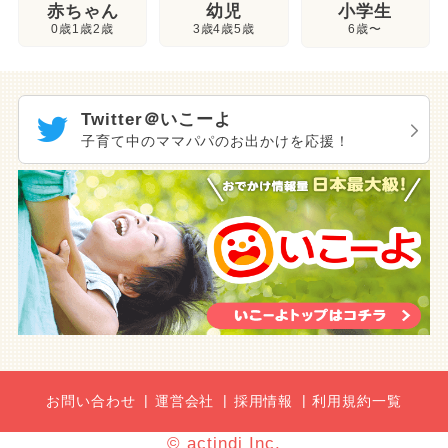
幼児
赤ちゃん
小学生
3歳4歳5歳
0歳1歳2歳
6歳〜
Twitter＠いこーよ
子育て中のママパパのお出かけを応援！
お問い合わせ
運営会社
採用情報
利用規約一覧
© actindi Inc.