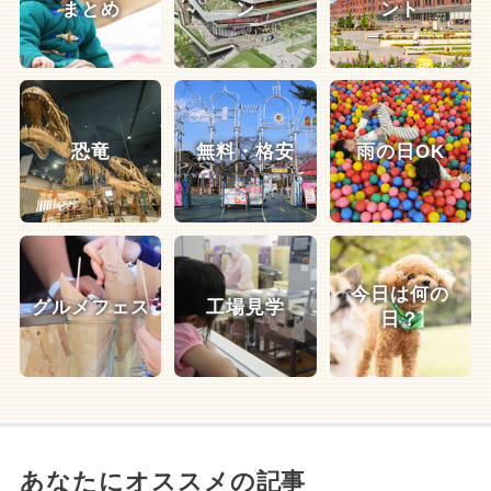
まとめ
ン
ント
恐竜
無料・格安
雨の日OK
今日は何の
グルメフェス
工場見学
日？
あなたにオススメの記事