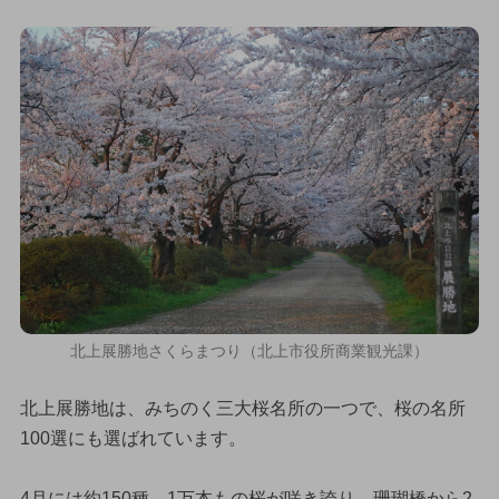
北上展勝地さくらまつり（北上市役所商業観光課）
北上展勝地は、みちのく三大桜名所の一つで、桜の名所
100選にも選ばれています。
4月には約150種、1万本もの桜が咲き誇り、珊瑚橋から2