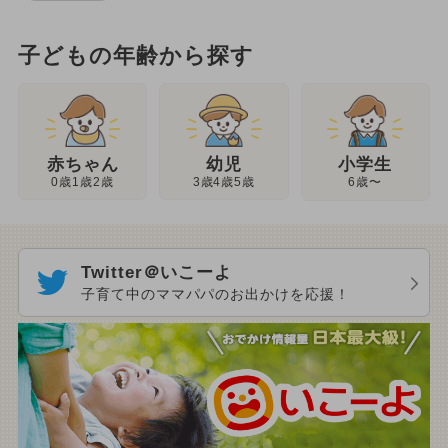
子どもの年齢から探す
幼児
赤ちゃん
小学生
3歳4歳5歳
0歳1歳2歳
6歳〜
Twitter＠いこーよ
子育て中のママパパのお出かけを応援！