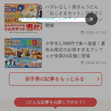
ハズレなし！資さんうどん
「おこさまセット」注文でく
×
じが引ける夏のキャンペーン
開催
2026-07-23
小学生1,099円で食べ放題！夏
休み限定のお得すぎるブッフ
ェが全国24店舗に登場
2026-07-21
岩手県の記事をもっとみる
どんな記事をお探しですか？