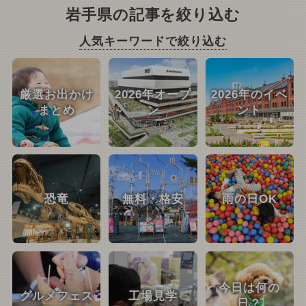
岩手県の記事を絞り込む
人気キーワードで絞り込む
厳選お出かけ
2026年オープ
2026年のイベ
まとめ
ン
ント
恐竜
無料・格安
雨の日OK
今日は何の
グルメフェス
工場見学
日？