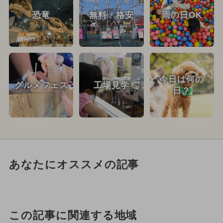
恐竜
無料・格安
雨の日OK
今日は何の
グルメフェス
工場見学
日？
あなたにオススメの記事
この記事に関連する地域