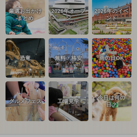
厳選お出かけ
2026年オープ
2026年のイベ
まとめ
ン
ント
恐竜
無料・格安
雨の日OK
今日は何の
グルメフェス
工場見学
日？