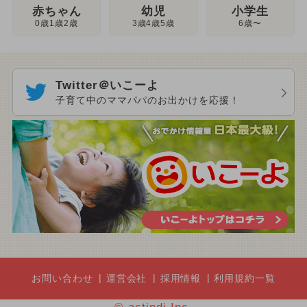
幼児
赤ちゃん
小学生
3歳4歳5歳
0歳1歳2歳
6歳〜
Twitter＠いこーよ
子育て中のママパパのお出かけを応援！
お問い合わせ
運営会社
採用情報
利用規約一覧