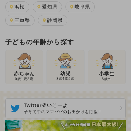
浜松
愛知県
岐阜県
三重県
静岡県
子どもの年齢から探す
幼児
赤ちゃん
小学生
3歳4歳5歳
0歳1歳2歳
6歳〜
Twitter＠いこーよ
子育て中のママパパのお出かけを応援！