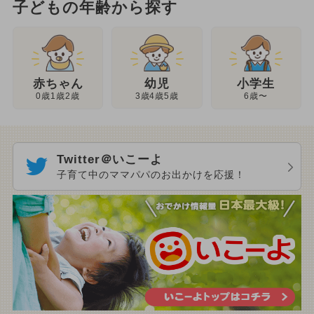
子どもの年齢から探す
幼児
赤ちゃん
小学生
3歳4歳5歳
0歳1歳2歳
6歳〜
Twitter＠いこーよ
子育て中のママパパのお出かけを応援！