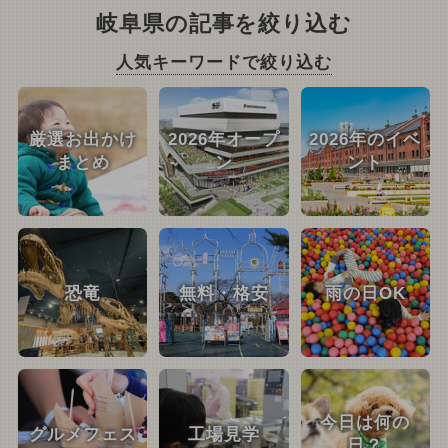
岐阜県の記事を絞り込む
人気キーワードで絞り込む
厳選お出かけ
2026年オープ
2026年のイベ
まとめ
ン
ント
恐竜
無料・格安
雨の日OK
今日は何の
グルメフェス
工場見学
日？