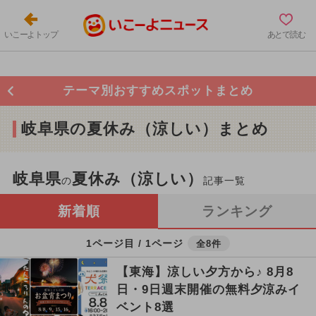
いこーよトップ
あとで読む
テーマ別おすすめスポットまとめ
岐阜県の夏休み（涼しい）まとめ
岐阜県
夏休み（涼しい）
の
記事一覧
新着順
ランキング
1ページ目 / 1ページ
全8件
【東海】涼しい夕方から♪ 8月8
日・9日週末開催の無料夕涼みイ
ベント8選