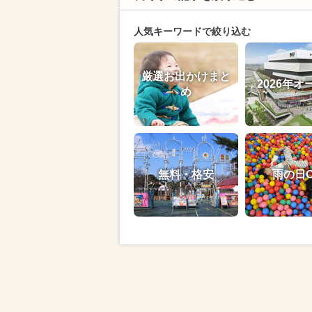
人気キーワードで絞り込む
厳選お出かけまと
2026年オ
め
無料・格安
雨の日