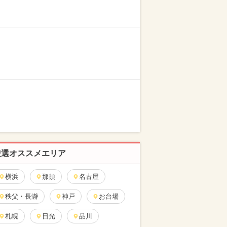
厳選オススメエリア
横浜
那須
名古屋
秩父・長瀞
神戸
お台場
札幌
日光
品川