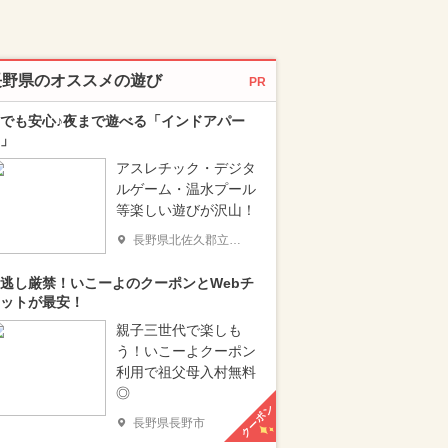
長野県のオススメの遊び
PR
でも安心♪夜まで遊べる「インドアパー
」
アスレチック・デジタ
ルゲーム・温水プール
等楽しい遊びが沢山！
長野県北佐久郡立科町
逃し厳禁！いこーよのクーポンとWebチ
ットが最安！
親子三世代で楽しも
う！いこーよクーポン
利用で祖父母入村無料
◎
クーポン
長野県長野市