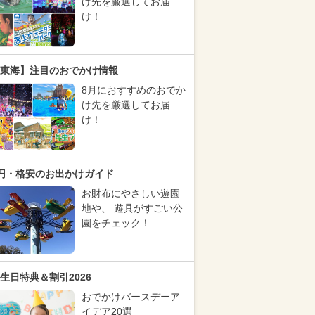
け先を厳選してお届
け！
東海】注目のおでかけ情報
8月におすすめのおでか
け先を厳選してお届
け！
円・格安のお出かけガイド
お財布にやさしい遊園
地や、 遊具がすごい公
園をチェック！
生日特典＆割引2026
おでかけバースデーア
イデア20選