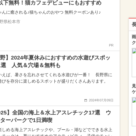
以下無料！猫カフェデビューにもおすすめ
ゃんに癒される♪猫ちゃんのおやつ 無料クーポンあり♪
野県松本市
雨
ク
PR
野】2024年夏休みにおすすめの水遊びスポッ
1選 人気＆穴場＆無料も
いえば、暑さを忘れさせてくれる水遊びが一番！ 長野県に
遊びを存分に楽しめるスポットが盛りだくさんあります。
見
ケ
2024年07月09日
025】全国の海上＆水上アスレチック17選 ウ
ターパークで1日満喫
楽しめる海上アスレチックや、プール・湖などでできる水上