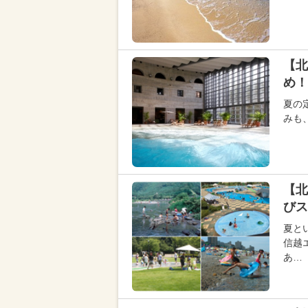
【北
め！
夏の
みも
【北
びス
夏と
信越
あ…