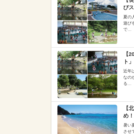
【長
びス
夏の
遊び
で…
【2
ト」
近年
なの
る…
【北
め！
暑い
させ