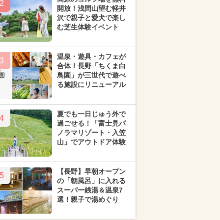
2
開放！浅間山望む軽井
沢で親子と愛犬で楽し
む芝生体験イベント
温泉・遊具・カフェが
3
合体！長野「ちくま白
鳥園」が三世代で遊べ
る施設にリニューアル
夏でも一日じゅう外で
4
過ごせる！「富士見パ
ノラマリゾート・入笠
山」でアウトドア体験
【長野】早朝オープン
5
の「朝風呂」に入れる
スーパー銭湯＆温泉7
選！親子で湯めぐり