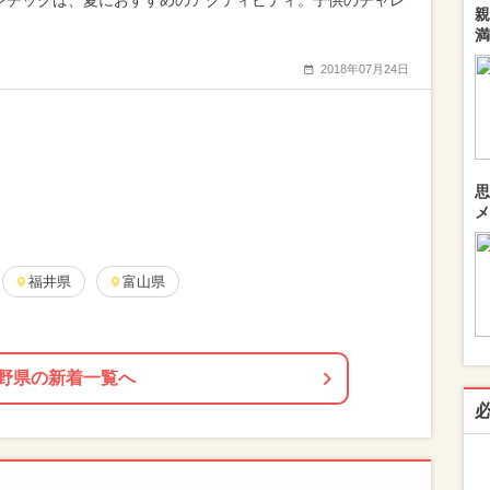
レチックは、夏におすすめのアクティビティ。子供のチャレ
親
満
2018年07月24日
思
メ
福井県
富山県
野県の新着一覧へ