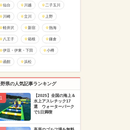
仙台
川越
二子玉川
川崎
立川
上野
軽井沢
新宿
熱海
八王子
箱根
鎌倉
伊豆・伊東・下田
小樽
函館
浜松
長野県の人気記事ランキング
【2025】全国の海上＆
1
水上アスレチック17
選 ウォーターパーク
で1日満喫
高原のゴルフ場を無料