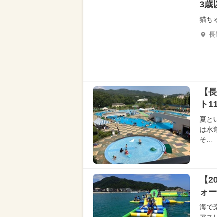
3歳
猫ち
長
【長
ト1
夏と
は水
そ…
【2
ォー
海で