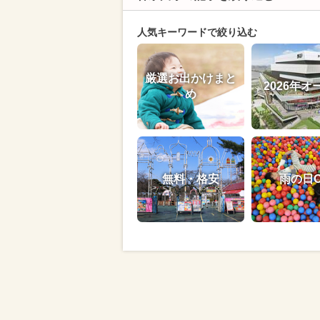
人気キーワードで絞り込む
厳選お出かけまと
2026年オ
め
無料・格安
雨の日