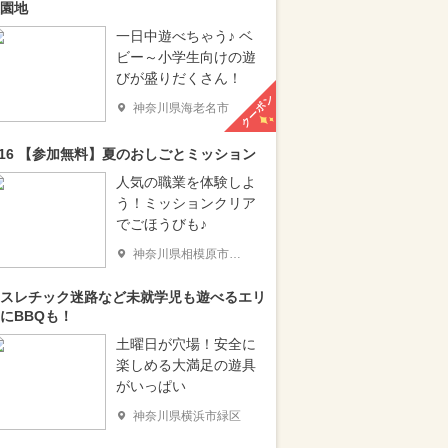
園地
一日中遊べちゃう♪ ベ
ビー～小学生向けの遊
びが盛りだくさん！
クーポン
神奈川県海老名市
/16 【参加無料】夏のおしごとミッション
人気の職業を体験しよ
う！ミッションクリア
でごほうびも♪
神奈川県相模原市南区
スレチック迷路など未就学児も遊べるエリ
にBBQも！
土曜日が穴場！安全に
楽しめる大満足の遊具
がいっぱい
神奈川県横浜市緑区