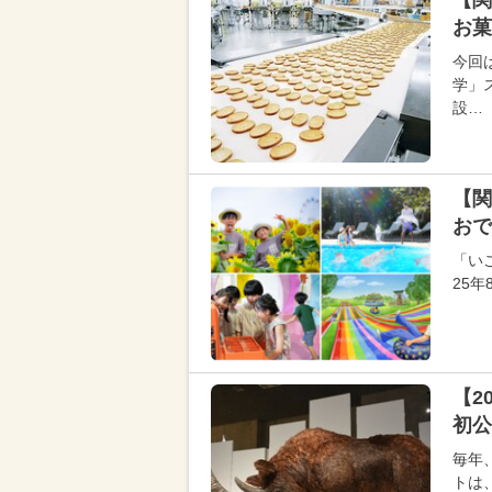
【関
お菓
今回
学」
設…
【関
おで
「い
25
【2
初公
毎年
トは