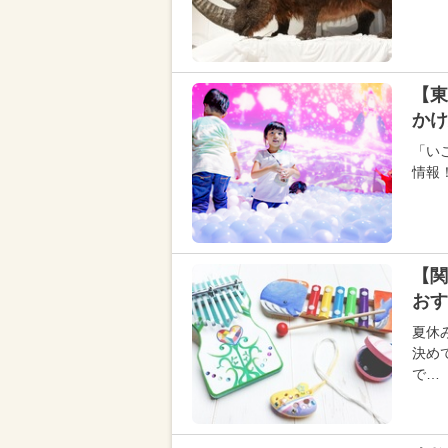
【東
かけ
「い
情報
【関
おす
夏休
決め
で…