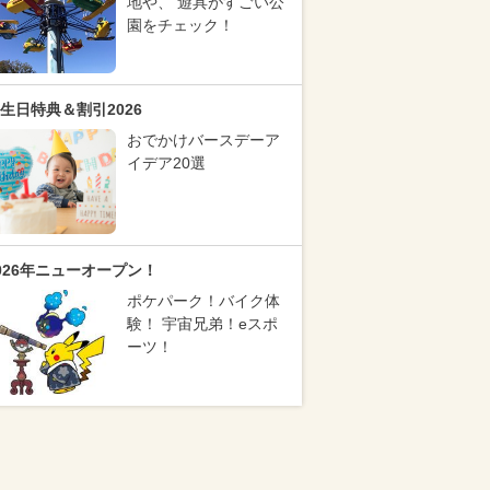
地や、 遊具がすごい公
園をチェック！
生日特典＆割引2026
おでかけバースデーア
イデア20選
026年ニューオープン！
ポケパーク！バイク体
験！ 宇宙兄弟！eスポ
ーツ！