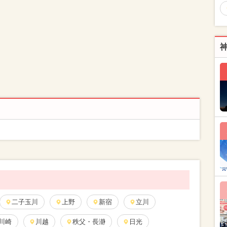
二子玉川
上野
新宿
立川
川崎
川越
秩父・長瀞
日光