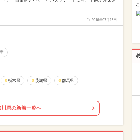
です。「自由研究ができるバスツアー」なら、子供が興味を
こ
…
2016年07月15日
学
栃木県
茨城県
群馬県
奈川県の新着一覧へ