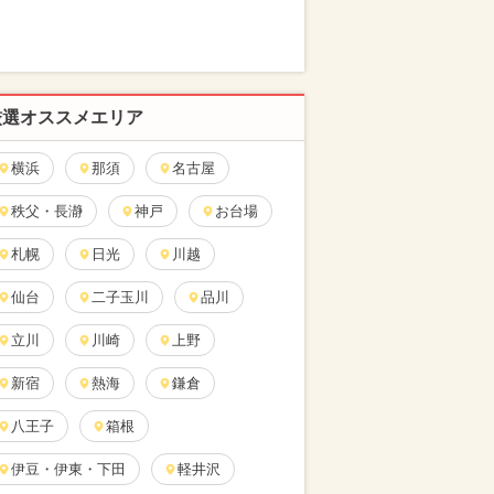
厳選オススメエリア
横浜
那須
名古屋
秩父・長瀞
神戸
お台場
札幌
日光
川越
仙台
二子玉川
品川
立川
川崎
上野
新宿
熱海
鎌倉
八王子
箱根
伊豆・伊東・下田
軽井沢