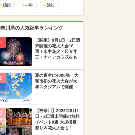
函館
小樽
浜松
神奈川県の人気記事ランキング
【関東】8月1日・2日週
1
末開催の花火大会16
選！水中花火・尺五寸
玉・ナイアガラ花火も
夏の夜空に4000発！大
2
和市初の花火大会が大
和スタジアムで開催
【神奈川】2026年8月1
3
日・2日週末開催の無料
イベント8選 大規模夏
祭り＆花火大会も！