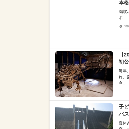
本格
3歳
ポ
神
【2
初公
毎年
れ、
今…
子ど
バス
夏休