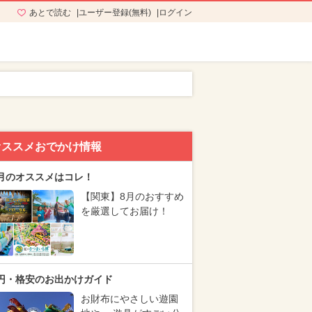
あとで読む
ユーザー登録(無料)
ログイン
オススメおでかけ情報
月のオススメはコレ！
【関東】8月のおすすめ
を厳選してお届け！
円・格安のお出かけガイド
お財布にやさしい遊園