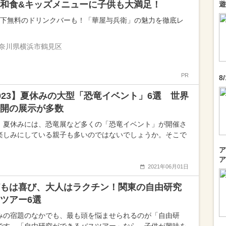
和食&キッズメニューに子供も大満足！
遊
以下無料のドリンクバーも！「華屋与兵衛」の魅力を徹底レ
奈川県横浜市鶴見区
PR
8
023】夏休みの大型「恐竜イベント」6選 世界
開の展示が多数
、夏休みには、恐竜展など多くの「恐竜イベント」が開催さ
楽しみにしている親子も多いのではないでしょうか。そこで
ア
ア
2021年06月01日
もは喜び、大人はラクチン！関東の自由研究
ツアー6選
みの宿題のなかでも、最も頭を悩ませられるのが「自由研