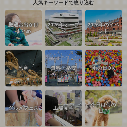
人気キーワードで絞り込む
厳選お出かけ
2026年オープ
2026年のイベ
まとめ
ン
ント
恐竜
無料・格安
雨の日OK
今日は何の
グルメフェス
工場見学
日？