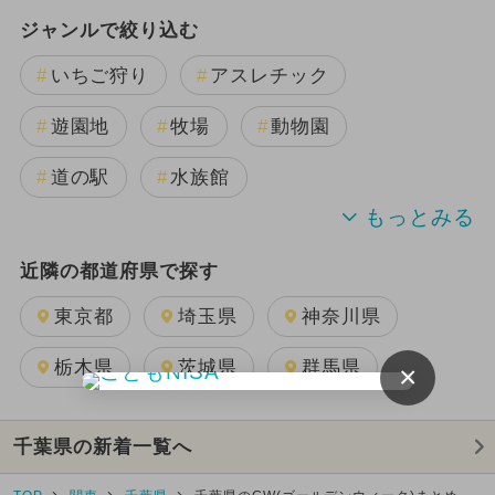
ジャンルで絞り込む
いちご狩り
アスレチック
遊園地
牧場
動物園
道の駅
水族館
温泉・スパ
BBQ(バーベキュー)
近隣の都道府県で探す
植物園
キャンプ
公園
東京都
埼玉県
神奈川県
テーマパーク
ホテル・宿泊施設
栃木県
茨城県
群馬県
×
キッズカフェ・親子カフェ
工場見学
千葉県の新着一覧へ
果物狩り