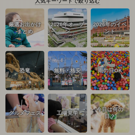
人気キーワードで絞り込む
厳選お出かけ
2026年オープ
2026年のイベ
まとめ
ン
ント
恐竜
無料・格安
雨の日OK
今日は何の
グルメフェス
工場見学
日？