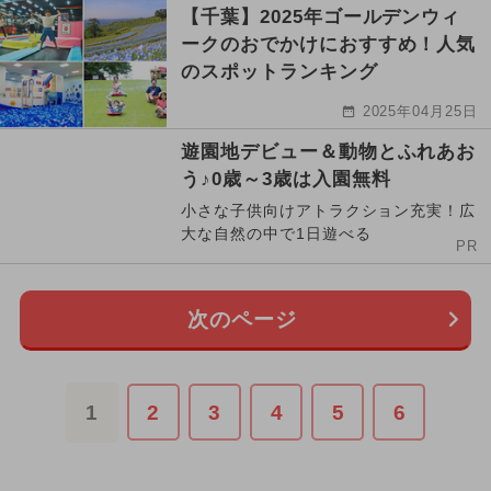
【千葉】2025年ゴールデンウィ
ークのおでかけにおすすめ！人気
のスポットランキング
2025年04月25日
遊園地デビュー＆動物とふれあお
う♪0歳～3歳は入園無料
小さな子供向けアトラクション充実！広
大な自然の中で1日遊べる
PR
次のページ
1
2
3
4
5
6