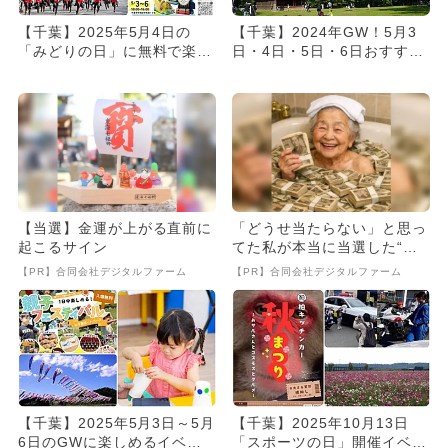
【千葉】2025年5月4日の
【千葉】2024年GW！5月3
「みどりの日」に無料で楽し
日・4日・5日・6日おすすめ
めるイベント5選
イベント7選
【当選】金運が上がる直前に
「どうせ当たらない」と思っ
起こるサイン
てた私が本当に当選した“買
い方”がこれ
【PR】合同会社デジタルファーム
【PR】合同会社デジタルファーム
【千葉】2025年5月3日～5月
【千葉】2025年10月13日
6日のGWに楽しめるイベン
「スポーツの日」開催イベン