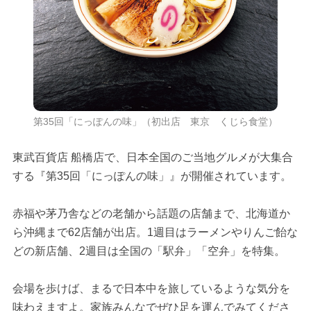
第35回「にっぽんの味」（初出店 東京 くじら食堂）
東武百貨店 船橋店で、日本全国のご当地グルメが大集合
する『第35回「にっぽんの味」』が開催されています。
赤福や茅乃舎などの老舗から話題の店舗まで、北海道か
ら沖縄まで62店舗が出店。1週目はラーメンやりんご飴な
どの新店舗、2週目は全国の「駅弁」「空弁」を特集。
会場を歩けば、まるで日本中を旅しているような気分を
味わえますよ。家族みんなでぜひ足を運んでみてくださ