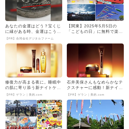
あなたの金運はどう？宝くじ
【関東】2025年5月5日の
に縁がある時、金運はこう変
「こどもの日」に無料で楽し
わる
めるイベント18選
【PR】合同会社デジタルファーム
修復力が高まる夜に。睡眠中
石井美保さんもなめらかなテ
の肌に寄り添う新ナイトケア
クスチャーに感動！新ナイト
が誕生！
ケア
【PR】ゲラン｜美的.com
【PR】ゲラン｜美的.com