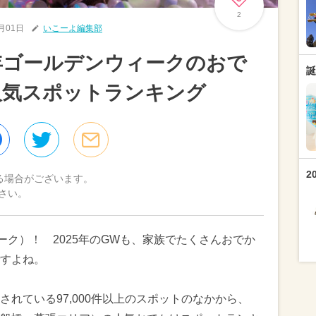
2
5月01日
いこーよ編集部
5年ゴールデンウィークのおで
誕
人気スポットランキング
2
る場合がございます。
さい。
ーク）！ 2025年のGWも、家族でたくさんおでか
すよね。
れている97,000件以上のスポットのなかから、