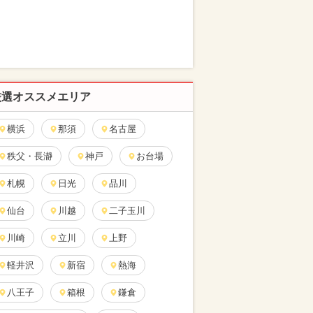
厳選オススメエリア
横浜
那須
名古屋
秩父・長瀞
神戸
お台場
札幌
日光
品川
仙台
川越
二子玉川
川崎
立川
上野
軽井沢
新宿
熱海
八王子
箱根
鎌倉