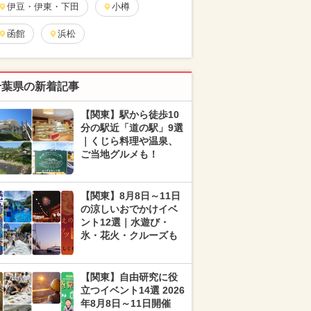
伊豆・伊東・下田
小樽
函館
浜松
千葉県の新着記事
【関東】駅から徒歩10
分の駅近「道の駅」9選
｜くじら料理や温泉、
ご当地グルメも！
【関東】8月8日～11日
の涼しいおでかけイベ
ント12選｜水遊び・
氷・花火・クルーズも
【関東】自由研究に役
立つイベント14選 2026
年8月8日～11日開催