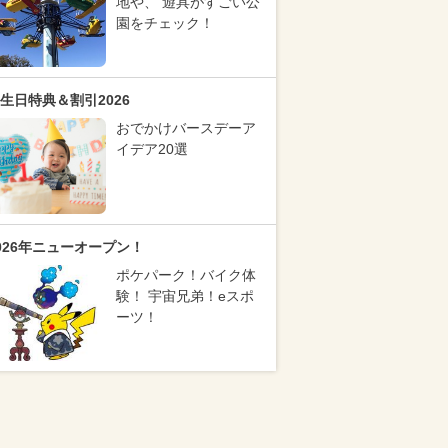
地や、 遊具がすごい公
園をチェック！
生日特典＆割引2026
おでかけバースデーア
イデア20選
026年ニューオープン！
ポケパーク！バイク体
験！ 宇宙兄弟！eスポ
ーツ！