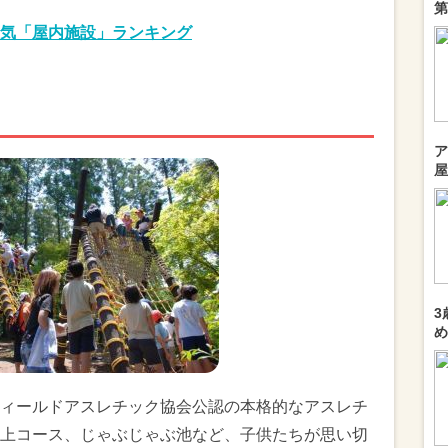
第
気「屋内施設」ランキング
ア
屋
3
め
ィールドアスレチック協会公認の本格的なアスレチ
上コース、じゃぶじゃぶ池など、子供たちが思い切