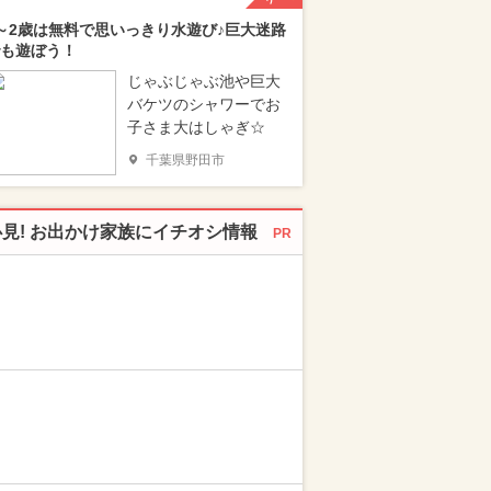
～2歳は無料で思いっきり水遊び♪巨大迷路
も遊ぼう！
じゃぶじゃぶ池や巨大
バケツのシャワーでお
子さま大はしゃぎ☆
千葉県野田市
必見! お出かけ家族にイチオシ情報
PR