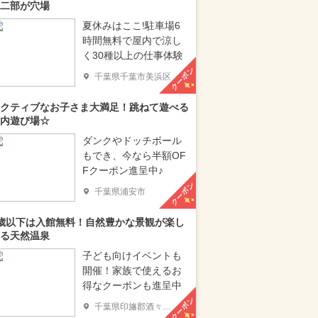
二部が穴場
夏休みはここ!駐車場6
時間無料で屋内で涼し
く30種以上の仕事体験
クーポン
千葉県千葉市美浜区
クティブなお子さま大満足！跳ねて遊べる
内遊び場☆
ダンクやドッチボール
もでき、今なら半額OF
Fクーポン進呈中♪
クーポン
千葉県浦安市
歳以下は入館無料！自然豊かな景観が楽し
る天然温泉
子ども向けイベントも
開催！家族で使えるお
得なクーポンも進呈中
クーポン
千葉県印旛郡酒々井町