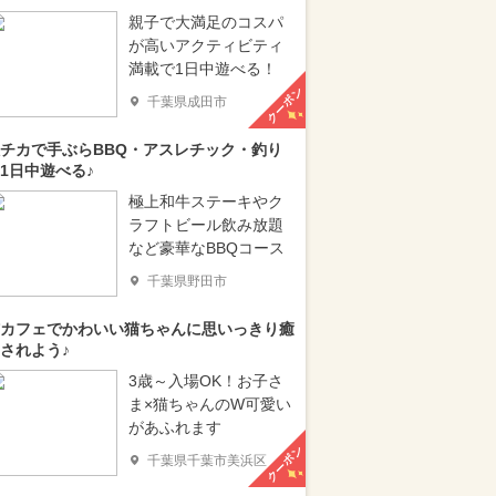
親子で大満足のコスパ
が高いアクティビティ
満載で1日中遊べる！
クーポン
千葉県成田市
チカで手ぶらBBQ・アスレチック・釣り
1日中遊べる♪
極上和牛ステーキやク
ラフトビール飲み放題
など豪華なBBQコース
千葉県野田市
カフェでかわいい猫ちゃんに思いっきり癒
されよう♪
3歳～入場OK！お子さ
ま×猫ちゃんのW可愛い
があふれます
クーポン
千葉県千葉市美浜区