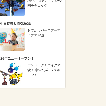
地や、 遊具がすごい公
園をチェック！
生日特典＆割引2026
おでかけバースデーア
イデア20選
026年ニューオープン！
ポケパーク！バイク体
験！ 宇宙兄弟！eスポ
ーツ！