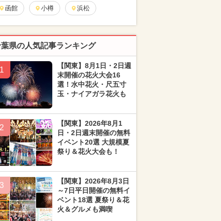
函館
小樽
浜松
千葉県の人気記事ランキング
【関東】8月1日・2日週
1
末開催の花火大会16
選！水中花火・尺五寸
玉・ナイアガラ花火も
【関東】2026年8月1
2
日・2日週末開催の無料
イベント20選 大規模夏
祭り＆花火大会も！
【関東】2026年8月3日
3
～7日平日開催の無料イ
ベント18選 夏祭り＆花
火＆グルメも満喫