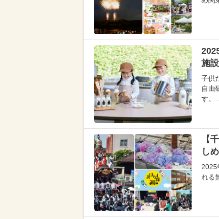
め関
20
施設
子供
自由
す。
【千
しめ
20
れる