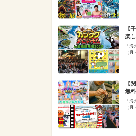
【千
楽し
「海の
（月
【関
無料
「海の
（月