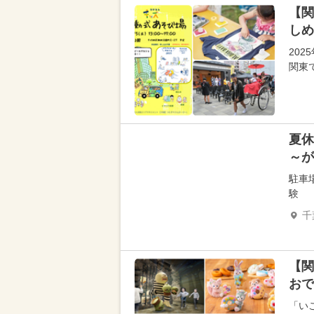
【関
しめ
20
関東
夏休
～が
駐車
験
千
【関
おで
「い