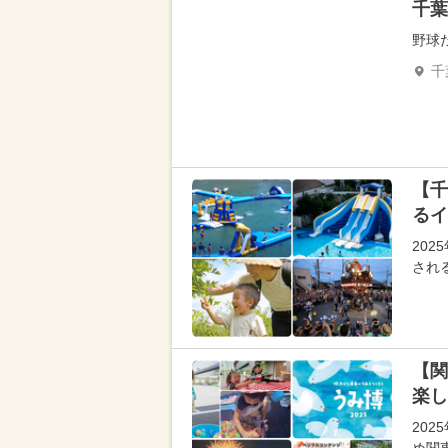
千葉
野球
千
【千
るイ
20
され
【関
楽し
20