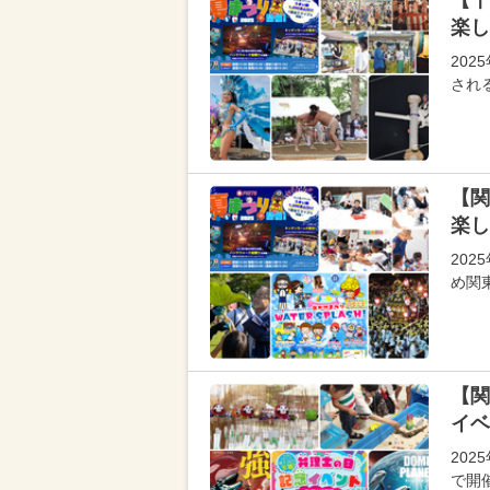
【千
楽し
20
され
【関
楽し
20
め関
【関
イベ
20
で開