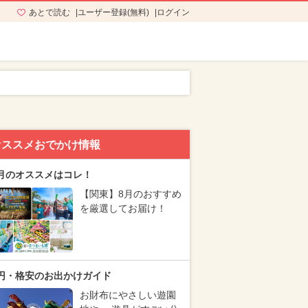
あとで読む
ユーザー登録(無料)
ログイン
オススメおでかけ情報
月のオススメはコレ！
【関東】8月のおすすめ
を厳選してお届け！
円・格安のお出かけガイド
お財布にやさしい遊園