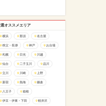
厳選オススメエリア
横浜
那須
名古屋
秩父・長瀞
神戸
お台場
札幌
日光
川越
仙台
二子玉川
品川
立川
川崎
上野
新宿
熱海
鎌倉
八王子
箱根
伊豆・伊東・下田
軽井沢