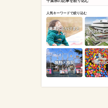
千葉県の記事を絞り込む
人気キーワードで絞り込む
厳選お出かけまと
2026年オ
め
無料・格安
雨の日