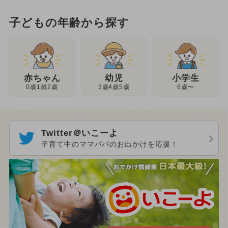
子どもの年齢から探す
幼児
赤ちゃん
小学生
3歳4歳5歳
0歳1歳2歳
6歳〜
Twitter＠いこーよ
子育て中のママパパのお出かけを応援！