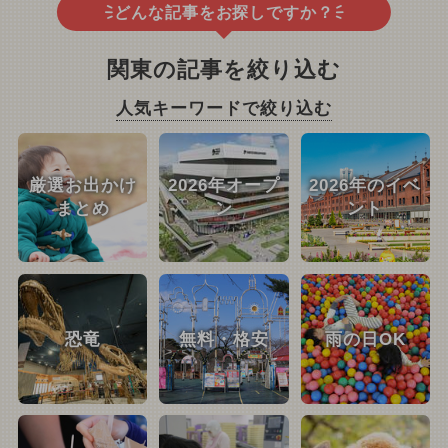
どんな記事をお探しですか？
関東の記事を絞り込む
人気キーワードで絞り込む
厳選お出かけ
2026年オープ
2026年のイベ
まとめ
ン
ント
恐竜
無料・格安
雨の日OK