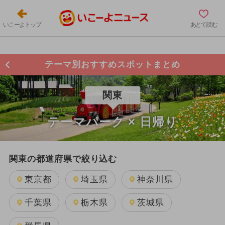
いこーよトップ
あとで読む
テーマ別おすすめスポットまとめ
関東
テーマパーク × 日帰り
関東の都道府県で絞り込む
東京都
埼玉県
神奈川県
千葉県
栃木県
茨城県