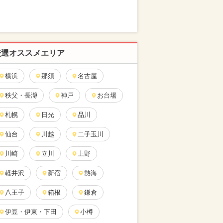
厳選オススメエリア
横浜
那須
名古屋
秩父・長瀞
神戸
お台場
札幌
日光
品川
仙台
川越
二子玉川
川崎
立川
上野
軽井沢
新宿
熱海
八王子
箱根
鎌倉
伊豆・伊東・下田
小樽