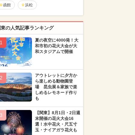
函館
浜松
関東の人気記事ランキング
夏の夜空に4000発！大
1
和市初の花火大会が大
和スタジアムで開催
アウトレットに夕方か
2
ら楽しめる動物園登
場 昆虫展＆家族で楽
しめるレモネード作り
も
【関東】8月1日・2日週
3
末開催の花火大会16
選！水中花火・尺五寸
玉・ナイアガラ花火も