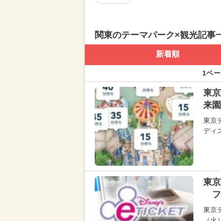
関東のテーマパーク×観光記事
新着順
1ペー
東
来園
東京
ディ
東京
フ
東京
（火