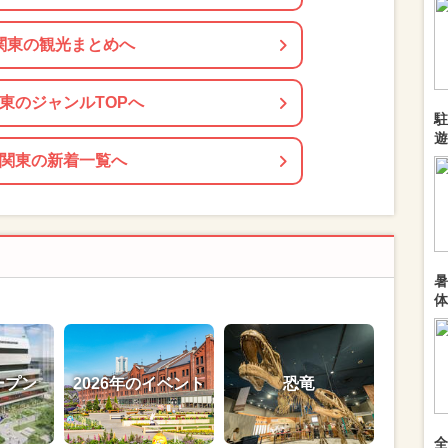
関東の観光まとめへ
東のジャンルTOPへ
駐
遊
関東の新着一覧へ
暑
体
ープン
2026年のイベント
恐竜
全