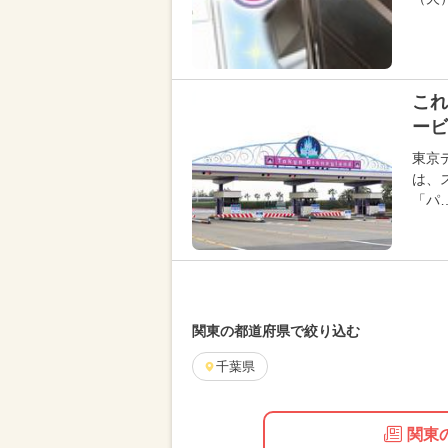
これ
ービ
東京
は、
「パ
関東の都道府県で絞り込む
千葉県
関東