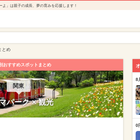
ーよ」は親子の成長、夢の育みを応援します！
まとめ
別おすすめスポットまとめ
8
関東
マパーク × 観光
0