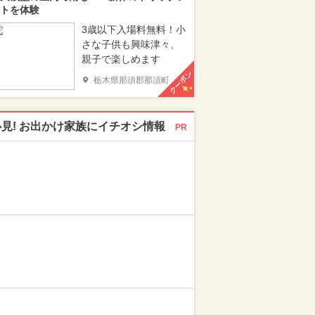
トを体験
3歳以下入場料無料！小
さな子供も興味津々、
親子で楽しめます
クーポン
栃木県那須郡那須町
必見! お出かけ家族にイチオシ情報
PR