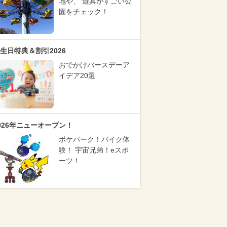
地や、 遊具がすごい公
園をチェック！
生日特典＆割引2026
おでかけバースデーア
イデア20選
026年ニューオープン！
ポケパーク！バイク体
験！ 宇宙兄弟！eスポ
ーツ！