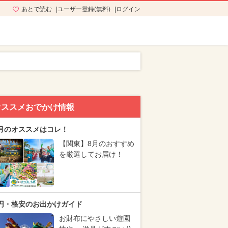
あとで読む
ユーザー登録(無料)
ログイン
オススメおでかけ情報
月のオススメはコレ！
【関東】8月のおすすめ
を厳選してお届け！
円・格安のお出かけガイド
お財布にやさしい遊園