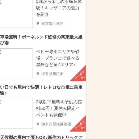
3歳から楽しめる職業体
験！キッザニアの魅力
を紹介
東京都江東区
車場無料！ボーネルンド監修の関東最大級
び場
ベビー専用エリアや砂
場・ブランコで遊べる
屋外など全7エリア♪
クーポン
埼玉県川口市
い日でも屋内で快適！レトロな市電に乗車
験♪
2歳以下無料＆子供入館
料50円！夏休み限定イ
ベントも開催中
クーポン
神奈川県横浜市磯子区
天候型の屋内で雨もOK♪新作のトリックア