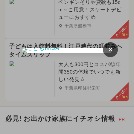
ペンギンそりや貸靴も15c
m～ご用意！スケートデビ
ューにおすすめ
千葉県船橋市
クーポン
子どもは入館料無料！江戸時代の町並みへ
×
タイムスリップ
大人も300円とコスパ◎年
間350の体験でいつでも新
しい発見☆
千葉県印旛郡栄町
クーポン
必見! お出かけ家族にイチオシ情報
PR