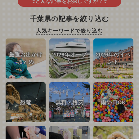
どんな記事をお探しですか？
千葉県の記事を絞り込む
人気キーワードで絞り込む
厳選お出かけ
2026年オープ
2026年のイベ
まとめ
ン
ント
恐竜
無料・格安
雨の日OK