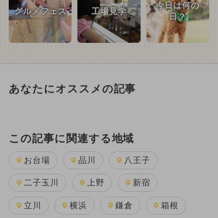
今日は何の
グルメフェス
工場見学
日？
あなたにオススメの記事
この記事に関連する地域
お台場
品川
八王子
二子玉川
上野
新宿
立川
横浜
鎌倉
箱根