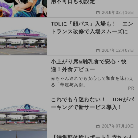
用不可日も初設定
2018年02月16日
TDLに「顔パス」入場も！ エン
トランス改修で入場スムーズに
2017年12月07日
小上がり席&離乳食で安心・快
適！外食デビュー
赤ちゃん連れでも安心して和食を味わえ
る「華屋与兵衛」
PR
これでもう迷わない！ TDRがパ
ーキングで新サービス導入！
2017年07月10日
【編集部体験レポート】赤ちゃん