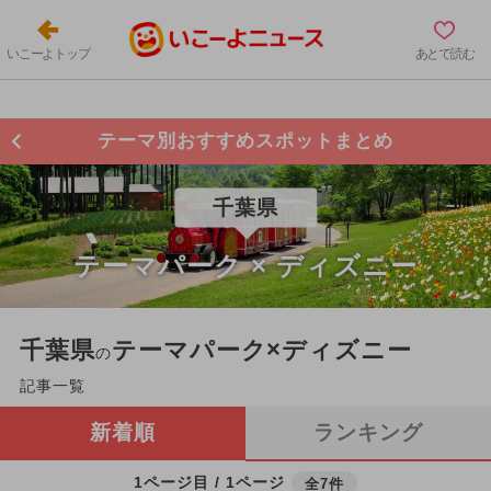
いこーよトップ
あとで読む
テーマ別おすすめスポットまとめ
千葉県
テーマパーク × ディズニー
千葉県
テーマパーク×ディズニー
の
記事一覧
新着順
ランキング
1ページ目 / 1ページ
全7件