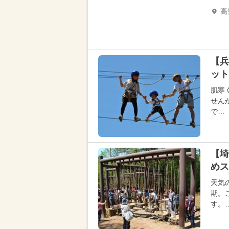
高
【兵
ット
肌寒
せん
で…
【埼
めス
天気
期。
す。