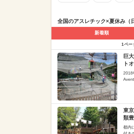
全国のアスレチック×夏休み（
新着順
1ペー
巨大
トオ
20
Aven
東京
類豊
都内
付き