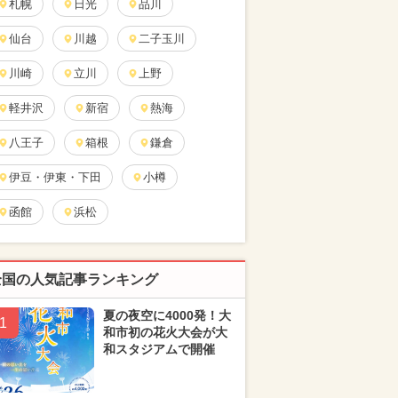
札幌
日光
品川
仙台
川越
二子玉川
川崎
立川
上野
軽井沢
新宿
熱海
八王子
箱根
鎌倉
伊豆・伊東・下田
小樽
函館
浜松
全国の人気記事ランキング
夏の夜空に4000発！大
1
和市初の花火大会が大
和スタジアムで開催