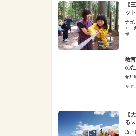
【三
ット
ナガ
ど、
重…
教育
のた
参加
東
【大
るス
通い