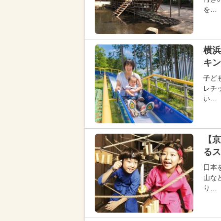
を…
横浜
キン
子ど
レチ
い…
【京
るス
日本
山な
り…