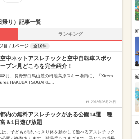
日帰り）記事一覧
0
ランキング
ジ目 / 1ページ
全16件
空中ネットアスレチックと空中自転車スポッ
ープン見どころを完全紹介！
18年8月、長野県白馬山麓の栂池高原スキー場内に、「Xtrem
誕
tures HAKUBA TSUGAIKE…
2018年08月24日
都内の無料アスレチックがある公園14選 種
富＆1日遊び放題
2
には、子どもが思いっきり体を動かして遊べるアスレチック
の公園が多数あります。難易度もさまざまで、子どもの成長