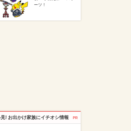
ーツ！
必見! お出かけ家族にイチオシ情報
PR