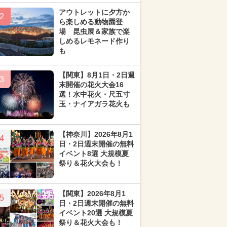
アウトレットに夕方か
2
ら楽しめる動物園登
場 昆虫展＆家族で楽
しめるレモネード作り
も
【関東】8月1日・2日週
3
末開催の花火大会16
選！水中花火・尺五寸
玉・ナイアガラ花火も
【神奈川】2026年8月1
4
日・2日週末開催の無料
イベント8選 大規模夏
祭り＆花火大会も！
【関東】2026年8月1
5
日・2日週末開催の無料
イベント20選 大規模夏
祭り＆花火大会も！