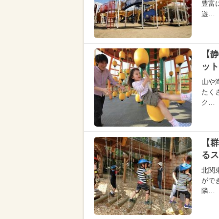
豊富
遊…
【静
ット
山や
たく
ク…
【群
るス
北関
がで
隣…