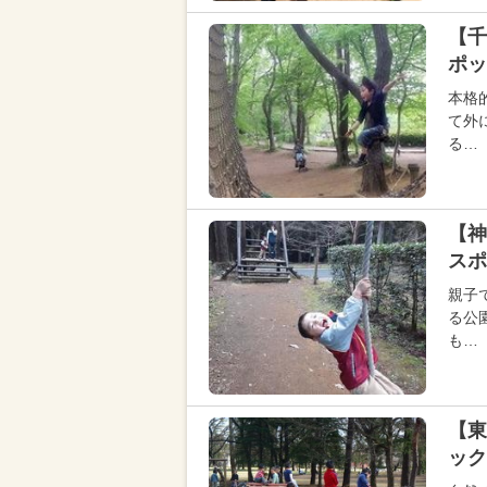
【千
ポッ
本格
て外
る…
【神
スポ
親子
る公
も…
【東
ック