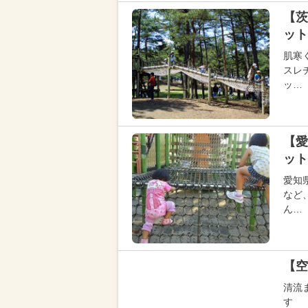
【茨
ット
肌寒
スレ
ッ…
【愛
ット
愛知
など
ん…
【空
清流
す