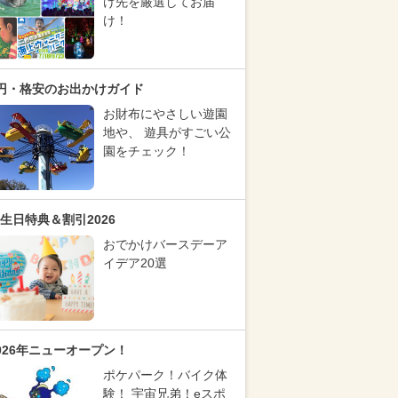
け先を厳選してお届
け！
円・格安のお出かけガイド
お財布にやさしい遊園
地や、 遊具がすごい公
園をチェック！
生日特典＆割引2026
おでかけバースデーア
イデア20選
026年ニューオープン！
ポケパーク！バイク体
験！ 宇宙兄弟！eスポ