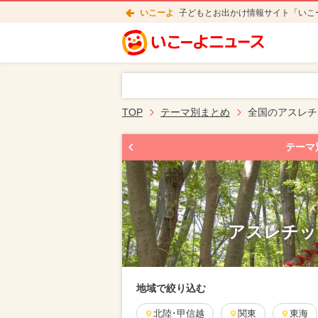
いこーよ
子どもとお出かけ情報サイト「いこ
TOP
テーマ別まとめ
全国のアスレチ
テーマ
アスレチッ
地域で絞り込む
北陸･甲信越
関東
東海