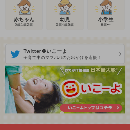
幼児
赤ちゃん
小学生
3歳4歳5歳
0歳1歳2歳
6歳〜
Twitter＠いこーよ
子育て中のママパパのお出かけを応援！