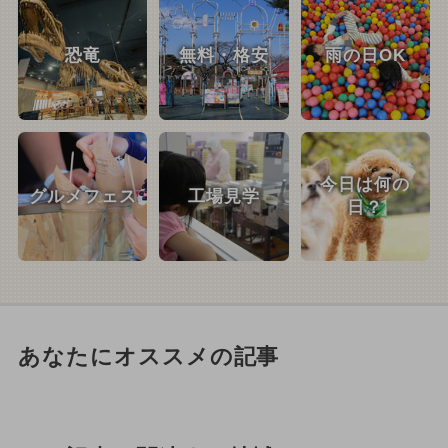
恐竜
無料・格安
雨の日OK
今日は何の
グルメフェス
工場見学
日？
あなたにオススメの記事