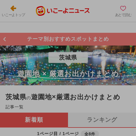
いこーよトップ
あとで読む
テーマ別おすすめスポットまとめ
茨城県
遊園地 × 厳選お出かけまとめ
茨城県
遊園地×厳選お出かけまとめ
の
記事一覧
新着順
ランキング
1ページ目 / 1ページ
全8件