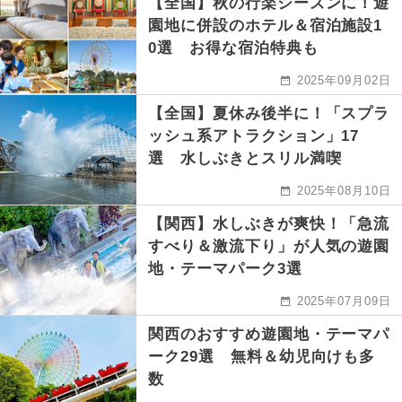
【全国】秋の行楽シーズンに！遊
園地に併設のホテル＆宿泊施設1
0選 お得な宿泊特典も
2025年09月02日
【全国】夏休み後半に！「スプラ
ッシュ系アトラクション」17
選 水しぶきとスリル満喫
2025年08月10日
【関西】水しぶきが爽快！「急流
すべり＆激流下り」が人気の遊園
地・テーマパーク3選
2025年07月09日
関西のおすすめ遊園地・テーマパ
ーク29選 無料＆幼児向けも多
数