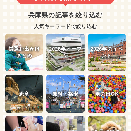
兵庫県の記事を絞り込む
人気キーワードで絞り込む
厳選お出かけ
2026年オープ
2026年のイベ
まとめ
ン
ント
恐竜
無料・格安
雨の日OK