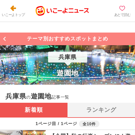
いこーよトップ
あとで読む
テーマ別おすすめスポットまとめ
兵庫県
遊園地
兵庫県
遊園地
の
記事一覧
新着順
ランキング
1ページ目 / 1ページ
全10件