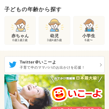
子どもの年齢から探す
幼児
赤ちゃん
小学生
3歳4歳5歳
0歳1歳2歳
6歳〜
Twitter＠いこーよ
子育て中のママパパのお出かけを応援！