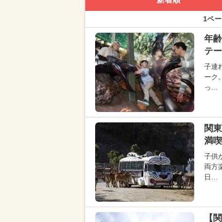
1ペー
年齢
テー
子連
ーク
っ…
関東
満喫
子供
両方
日…
【関