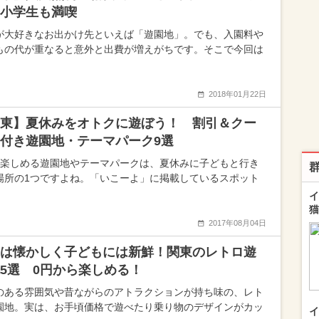
小学生も満喫
が大好きなお出かけ先といえば「遊園地」。でも、入園料や
もの代が重なると意外と出費が増えがちです。そこで今回は
2018年01月22日
東】夏休みをオトクに遊ぼう！ 割引＆クー
付き遊園地・テーマパーク9選
中楽しめる遊園地やテーマパークは、夏休みに子どもと行き
場所の1つですよね。「いこーよ」に掲載しているスポット
イ
猫
2017年08月04日
は懐かしく子どもには新鮮！関東のレトロ遊
5選 0円から楽しめる！
のある雰囲気や昔ながらのアトラクションが持ち味の、レト
園地。実は、お手頃価格で遊べたり乗り物のデザインがカッ
イ