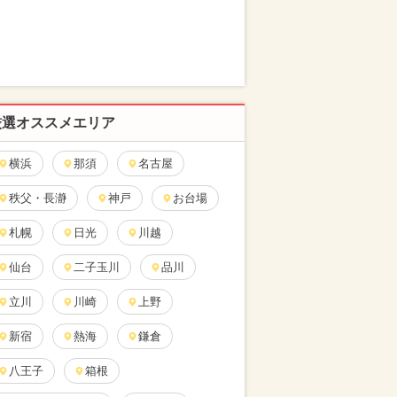
厳選オススメエリア
横浜
那須
名古屋
秩父・長瀞
神戸
お台場
札幌
日光
川越
仙台
二子玉川
品川
立川
川崎
上野
新宿
熱海
鎌倉
八王子
箱根