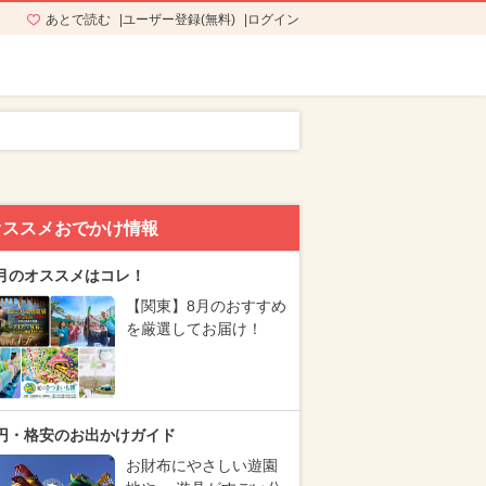
あとで読む
ユーザー登録(無料)
ログイン
オススメおでかけ情報
月のオススメはコレ！
【関東】8月のおすすめ
を厳選してお届け！
円・格安のお出かけガイド
お財布にやさしい遊園