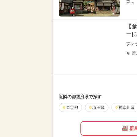
コ…
【参
ーに
プレ
群
近隣の都道府県で探す
東京都
埼玉県
神奈川県
群