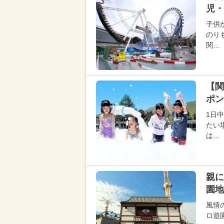
児・
子供
のり
関…
【関
ポン
1日
たい
は…
親に
園地
風情
ロ遊