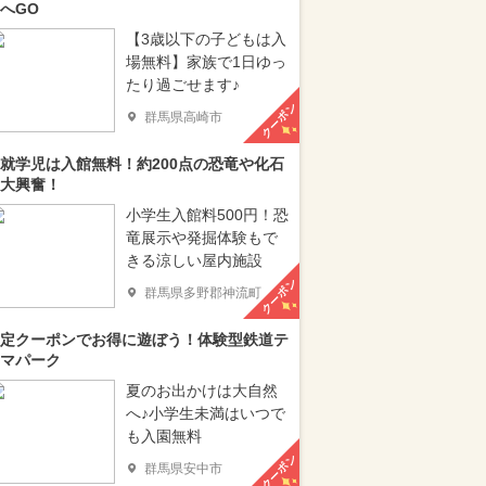
へGO
【3歳以下の子どもは入
場無料】家族で1日ゆっ
たり過ごせます♪
クーポン
群馬県高崎市
就学児は入館無料！約200点の恐竜や化石
大興奮！
小学生入館料500円！恐
竜展示や発掘体験もで
きる涼しい屋内施設
クーポン
群馬県多野郡神流町
定クーポンでお得に遊ぼう！体験型鉄道テ
マパーク
夏のお出かけは大自然
へ♪小学生未満はいつで
も入園無料
クーポン
群馬県安中市