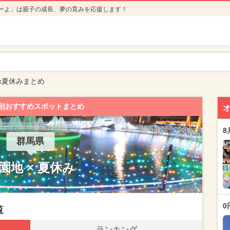
ーよ」は親子の成長、夢の育みを応援します！
x夏休みまとめ
別おすすめスポットまとめ
8
群馬県
園地 × 夏休み
0
覧
ランキング