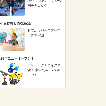
地や、 遊具がすごい公
園をチェック！
生日特典＆割引2026
おでかけバースデーア
イデア20選
026年ニューオープン！
ポケパーク！バイク体
験！ 宇宙兄弟！eスポ
ーツ！