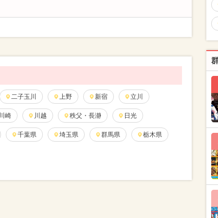
二子玉川
上野
新宿
立川
川崎
川越
秩父・長瀞
日光
千葉県
埼玉県
群馬県
栃木県