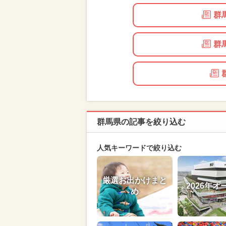
群
群
群馬県の記事を絞り込む
人気キーワードで絞り込む
厳選お出かけまと
2026年オ
め