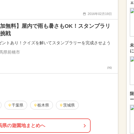
ェ
2016年02月19日
加無料】屋内で雨も暑さもOK！スタンプラリ
挑戦
ゼントあり！クイズを解いてスタンプラリーを完成させよう
未
に
馬県前橋市
PR
限
ー
千葉県
栃木県
茨城県
馬県の遊園地まとめへ