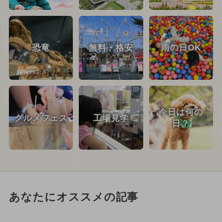
恐竜
無料・格安
雨の日OK
今日は何の
グルメフェス
工場見学
日？
あなたにオススメの記事