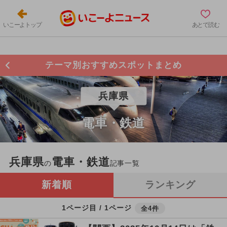
いこーよトップ
あとで読む
テーマ別おすすめスポットまとめ
兵庫県
電車・鉄道
兵庫県
電車・鉄道
の
記事一覧
新着順
ランキング
1ページ目 / 1ページ
全4件