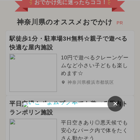
おでかけ先に迷ったらココ！
神奈川県のオススメおでかけ
PR
駅徒歩1分・駐車場3H無料☆親子で遊べる
快適な屋内施設
10円で遊べるクレーンゲー
ムなど小さい子どもも楽し
めます☆
神奈川県横浜市都筑区
×
平日穴場！ボールプールでも遊べる屋内ト
ランポリン施設
平日空きあり◎悪天候でも
安心なパーク内で体をたく
さん動かそう