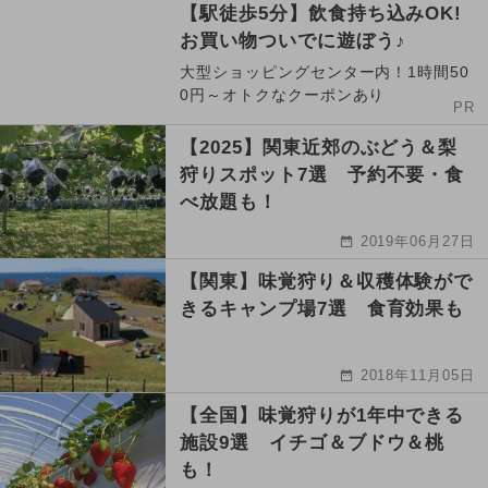
【駅徒歩5分】飲食持ち込みOK!
お買い物ついでに遊ぼう♪
大型ショッピングセンター内！1時間50
0円～オトクなクーポンあり
PR
【2025】関東近郊のぶどう＆梨
狩りスポット7選 予約不要・食
べ放題も！
2019年06月27日
【関東】味覚狩り＆収穫体験がで
きるキャンプ場7選 食育効果も
2018年11月05日
【全国】味覚狩りが1年中できる
施設9選 イチゴ＆ブドウ＆桃
も！