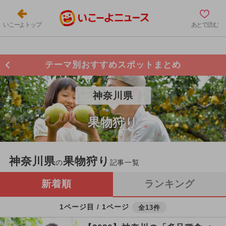
いこーよトップ
あとで読む
テーマ別おすすめスポットまとめ
神奈川県
果物狩り
神奈川県
果物狩り
の
記事一覧
新着順
ランキング
1ページ目 / 1ページ
全13件