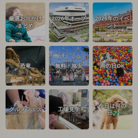
厳選お出かけ
2026年オープ
2026年のイベ
まとめ
ン
ント
恐竜
無料・格安
雨の日OK
今日は何の
グルメフェス
工場見学
日？