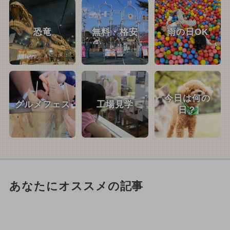
恐竜
無料・格安
雨の日OK
今日は何の
グルメフェス
工場見学
日？
あなたにオススメの記事