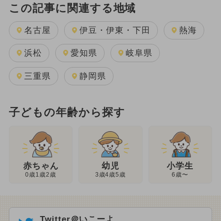
この記事に関連する地域
名古屋
伊豆・伊東・下田
熱海
浜松
愛知県
岐阜県
三重県
静岡県
子どもの年齢から探す
幼児
赤ちゃん
小学生
3歳4歳5歳
0歳1歳2歳
6歳〜
Twitter＠いこーよ