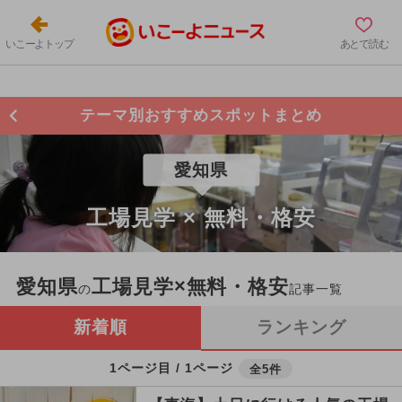
いこーよトップ
あとで読む
テーマ別おすすめスポットまとめ
愛知県
工場見学 × 無料・格安
愛知県
工場見学×無料・格安
の
記事一覧
新着順
ランキング
1ページ目 / 1ページ
全5件