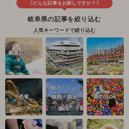
どんな記事をお探しですか？
岐阜県の記事を絞り込む
人気キーワードで絞り込む
厳選お出かけ
2026年オープ
2026年のイベ
まとめ
ン
ント
恐竜
無料・格安
雨の日OK