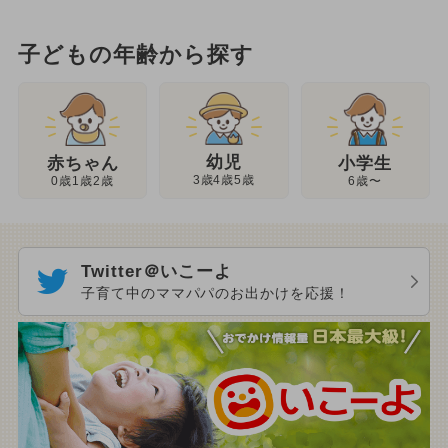
子どもの年齢から探す
幼児
赤ちゃん
小学生
3歳4歳5歳
0歳1歳2歳
6歳〜
Twitter＠いこーよ
子育て中のママパパのお出かけを応援！