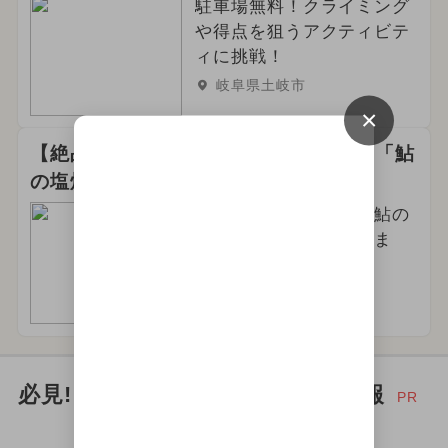
駐車場無料！クライミング
や得点を狙うアクティビテ
ィに挑戦！
岐阜県土岐市
×
【絶品】 子どもも大人も大絶賛！！ 「鮎
の塩焼き」
炭火でじっくり焼いた鮎の
塩焼きを販売しておりま
す！！
岐阜県郡上市
必見! お出かけ家族にイチオシ情報
PR