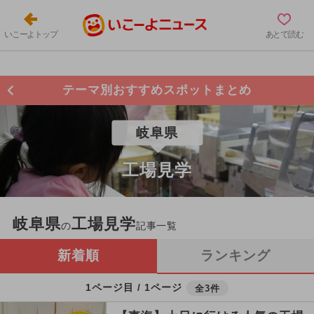
いこーよトップ
あとで読む
テーマ別おすすめスポットまとめ
岐阜県
工場見学
岐阜県
工場見学
の
記事一覧
新着順
ランキング
1ページ目 / 1ページ
全3件