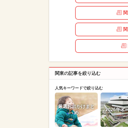
関
関
関東の記事を絞り込む
人気キーワードで絞り込む
厳選お出かけまと
2026年オ
め