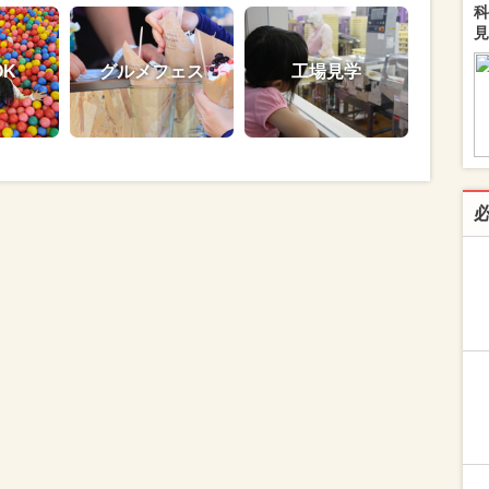
科
見
OK
グルメフェス
工場見学