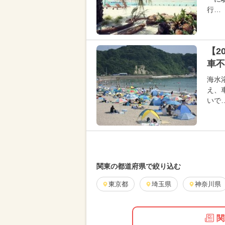
行…
【2
車不
海水
え、
いで
関東の都道府県で絞り込む
東京都
埼玉県
神奈川県
関