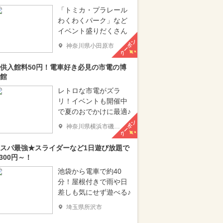
「トミカ・プラレール
わくわくパーク」など
イベント盛りだくさん
クーポン
神奈川県小田原市
供入館料50円！電車好き必見の市電の博
館
レトロな市電がズラ
リ！イベントも開催中
で夏のおでかけに最適♪
クーポン
神奈川県横浜市磯子区
スパ最強★スライダーなど1日遊び放題で
,300円～！
池袋から電車で約40
分！屋根付きで雨や日
差しも気にせず遊べる♪
埼玉県所沢市