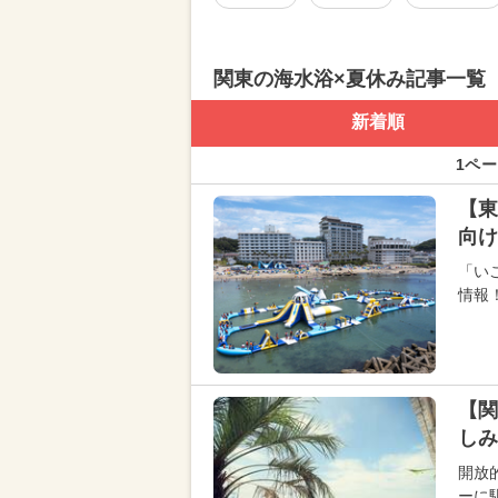
関東の海水浴×夏休み記事一覧
新着順
1ペー
【東
向け
「い
情報
【関
しみ
開放
ーに