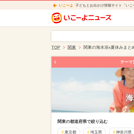
いこーよ
子どもとお出かけ情報サイト「いこ
TOP
関東
関東の海水浴x夏休みまと
テーマ
海
関東の都道府県で絞り込む
東京都
埼玉県
神奈川県