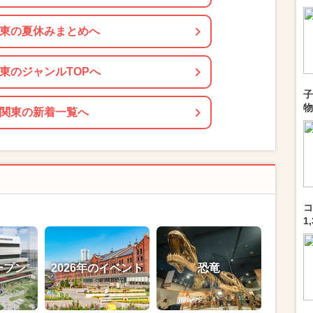
東の夏休みまとめへ
東のジャンルTOPへ
子
物
関東の新着一覧へ
コ
1
ープン
2026年のイベント
恐竜