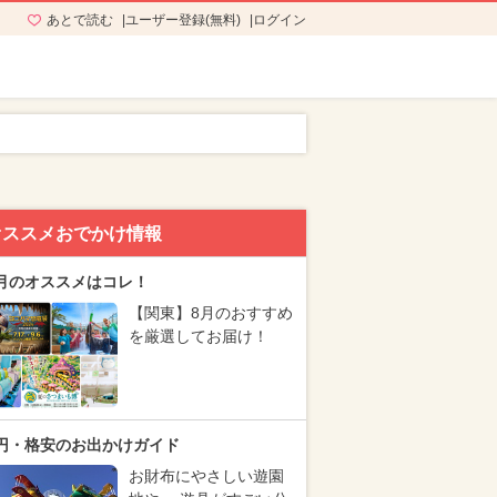
あとで読む
ユーザー登録(無料)
ログイン
オススメおでかけ情報
月のオススメはコレ！
【関東】8月のおすすめ
を厳選してお届け！
円・格安のお出かけガイド
お財布にやさしい遊園