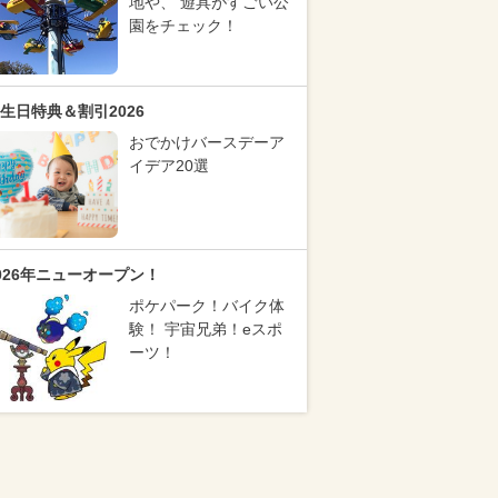
地や、 遊具がすごい公
園をチェック！
生日特典＆割引2026
おでかけバースデーア
イデア20選
026年ニューオープン！
ポケパーク！バイク体
験！ 宇宙兄弟！eスポ
ーツ！