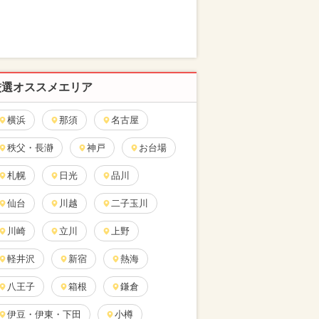
厳選オススメエリア
横浜
那須
名古屋
秩父・長瀞
神戸
お台場
札幌
日光
品川
仙台
川越
二子玉川
川崎
立川
上野
軽井沢
新宿
熱海
八王子
箱根
鎌倉
伊豆・伊東・下田
小樽