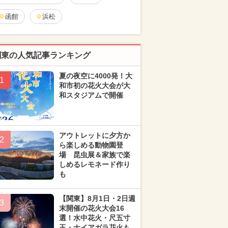
函館
浜松
関東の人気記事ランキング
夏の夜空に4000発！大
1
和市初の花火大会が大
和スタジアムで開催
アウトレットに夕方か
2
ら楽しめる動物園登
場 昆虫展＆家族で楽
しめるレモネード作り
も
【関東】8月1日・2日週
3
末開催の花火大会16
選！水中花火・尺五寸
玉・ナイアガラ花火も