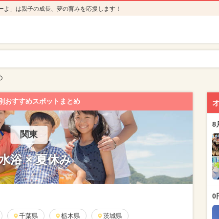
ーよ」は親子の成長、夢の育みを応援します！
め
別おすすめスポットまとめ
8
関東
水浴 × 夏休み
0
千葉県
栃木県
茨城県