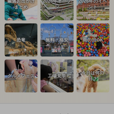
厳選お出かけ
2026年オープ
2026年のイベ
まとめ
ン
ント
恐竜
無料・格安
雨の日OK
今日は何の
グルメフェス
工場見学
日？