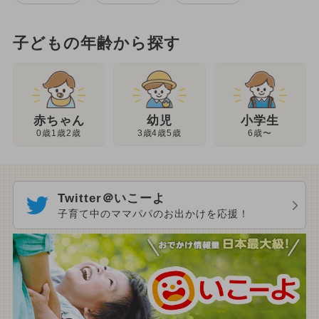
子どもの年齢から探す
幼児
赤ちゃん
小学生
3歳4歳5歳
0歳1歳2歳
6歳〜
Twitter＠いこーよ
子育て中のママパパのお出かけを応援！