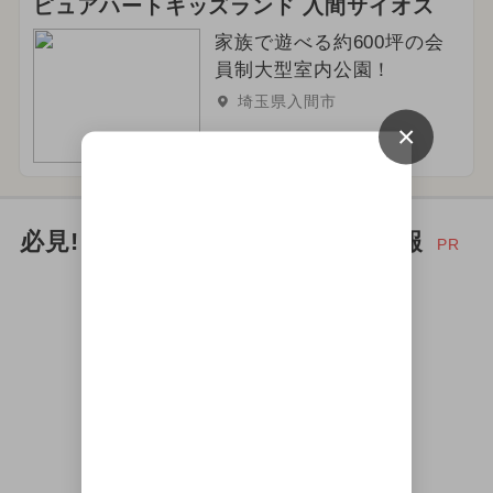
ピュアハートキッズランド 入間サイオス
家族で遊べる約600坪の会
員制大型室内公園！
埼玉県入間市
×
必見! お出かけ家族にイチオシ情報
PR