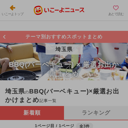
いこーよトップ
あとで読む
テーマ別おすすめスポットまとめ
埼玉県
BBQ(バーベキュー) × 厳選お出か
けまとめ
埼玉県
BBQ(バーベキュー)×厳選お出
の
かけまとめ
記事一覧
新着順
ランキング
1ページ目 / 1ページ
全3件