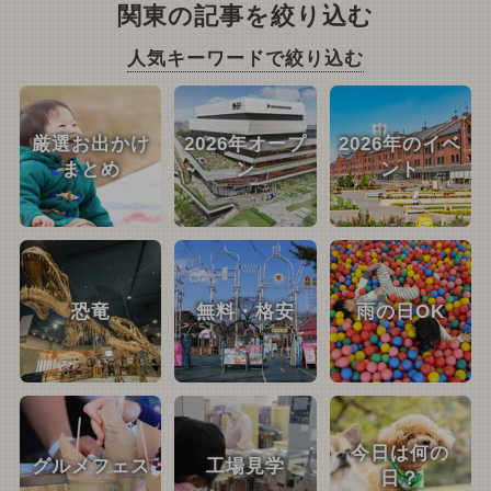
関東の記事を絞り込む
人気キーワードで絞り込む
厳選お出かけ
2026年オープ
2026年のイベ
まとめ
ン
ント
恐竜
無料・格安
雨の日OK
今日は何の
グルメフェス
工場見学
日？