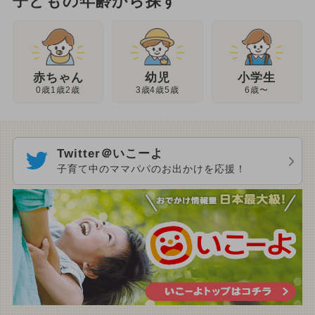
子どもの年齢から探す
幼児
赤ちゃん
小学生
3歳4歳5歳
0歳1歳2歳
6歳〜
Twitter＠いこーよ
子育て中のママパパのお出かけを応援！