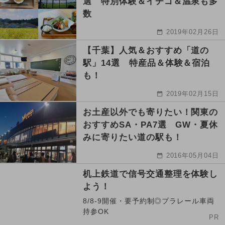
選 特別体験＆イチゴ＆温泉も多
数
2019年02月26日
【千葉】人気＆おすすめ「道の
駅」14選 特産品＆体験＆宿泊
も！
2019年02月15日
お土産以外でも寄りたい！関東の
おすすめSA・PA7選 GW・夏休
みに寄りたい道の駅も！
2016年05月04日
机上鉄道で信号交通整理を体験し
よう！
8/8-9開催・要予約制◎プラレール車両
持参OK
PR