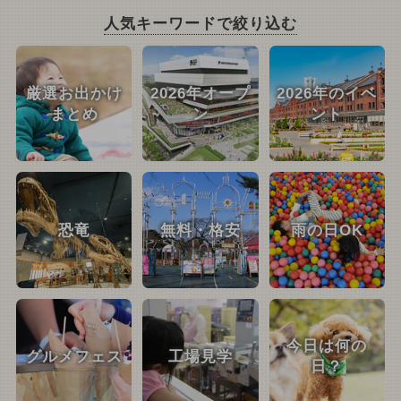
人気キーワードで絞り込む
厳選お出かけ
2026年オープ
2026年のイベ
まとめ
ン
ント
恐竜
無料・格安
雨の日OK
今日は何の
グルメフェス
工場見学
日？