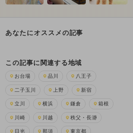
あなたにオススメの記事
この記事に関連する地域
お台場
品川
八王子
二子玉川
上野
新宿
立川
横浜
鎌倉
箱根
川崎
川越
秩父・長瀞
日光
那須
東京都