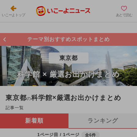
いこーよトップ
あとで読む
テーマ別おすすめスポットまとめ
東京都
科学館 × 厳選お出かけまとめ
東京都
科学館×厳選お出かけまとめ
の
記事一覧
新着順
ランキング
1ページ目 / 1ページ
全6件