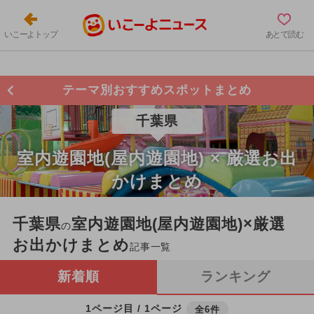
いこーよトップ
あとで読む
テーマ別おすすめスポットまとめ
千葉県
室内遊園地(屋内遊園地) × 厳選お出
かけまとめ
千葉県
室内遊園地(屋内遊園地)×厳選
の
お出かけまとめ
記事一覧
新着順
ランキング
1ページ目 / 1ページ
全6件