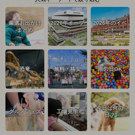
厳選お出かけ
2026年オープ
2026年のイベ
まとめ
ン
ント
恐竜
無料・格安
雨の日OK
今日は何の
グルメフェス
工場見学
日？