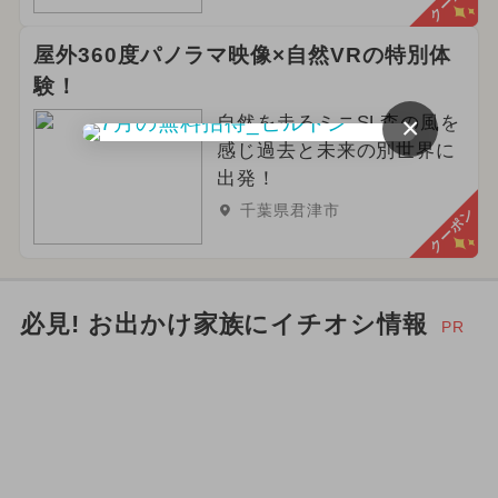
屋外360度パノラマ映像×自然VRの特別体
験！
×
自然を走るミニSL森の風を
感じ過去と未来の別世界に
出発！
千葉県君津市
クーポン
必見! お出かけ家族にイチオシ情報
PR