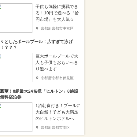
子供も気軽に挑戦でき
る！10円で遊べる『拾
円市場』も大人気☆
京都府京都市中京区
々としたボールプール！広すぎて泳げ
！？？？
巨大ボールプールで大
人も子供もおもいっき
り遊べます！
京都府京都市伏見区
豪華！8組最大24名様「ヒルトン」8施設
無料宿泊券
1泊朝食付き！プールに
大自然！子ども大満足
のヒルトンホテルへ
京都府京都市南区