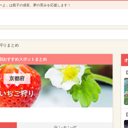
ーよ」は親子の成長、夢の育みを応援します！
狩りまとめ
別おすすめスポットまとめ
【
京都府
いちご狩り
【
ランキング