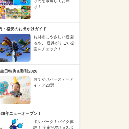
け先を厳選してお届
け！
円・格安のお出かけガイド
お財布にやさしい遊園
地や、 遊具がすごい公
園をチェック！
生日特典＆割引2026
おでかけバースデーア
イデア20選
026年ニューオープン！
ポケパーク！バイク体
験！ 宇宙兄弟！eスポ