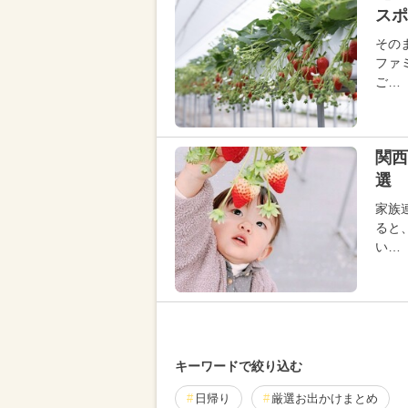
スポ
その
ファ
ご…
関西
選 
家族
ると
い…
キーワードで絞り込む
日帰り
厳選お出かけまとめ