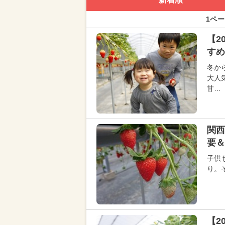
1ペー
【2
すめ
冬か
大人
甘…
関西
要＆
子供
り。
【2