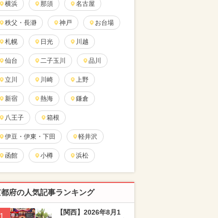
横浜
那須
名古屋
秩父・長瀞
神戸
お台場
札幌
日光
川越
仙台
二子玉川
品川
立川
川崎
上野
新宿
熱海
鎌倉
八王子
箱根
伊豆・伊東・下田
軽井沢
函館
小樽
浜松
京都府の人気記事ランキング
【関西】2026年8月1
1