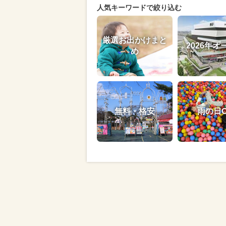
人気キーワードで絞り込む
厳選お出かけまと
2026年オ
め
無料・格安
雨の日