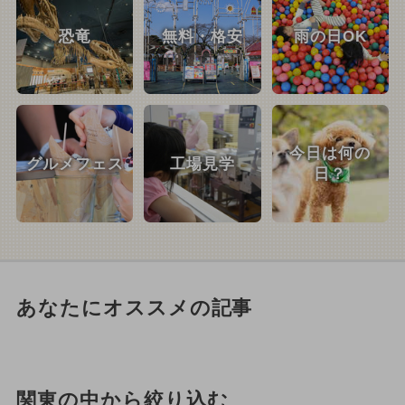
恐竜
無料・格安
雨の日OK
今日は何の
グルメフェス
工場見学
日？
あなたにオススメの記事
関東の中から絞り込む