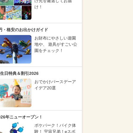
け先を厳選してお届
け！
円・格安のお出かけガイド
お財布にやさしい遊園
地や、 遊具がすごい公
園をチェック！
生日特典＆割引2026
おでかけバースデーア
イデア20選
026年ニューオープン！
ポケパーク！バイク体
験！ 宇宙兄弟！eスポ