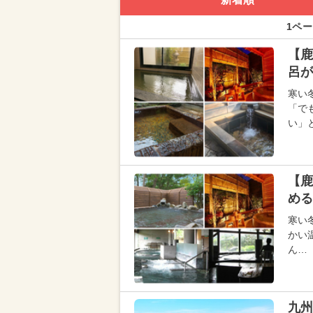
1ペー
【鹿
呂が
寒い
「で
い」
【鹿
める
寒い
かい
ん…
九州