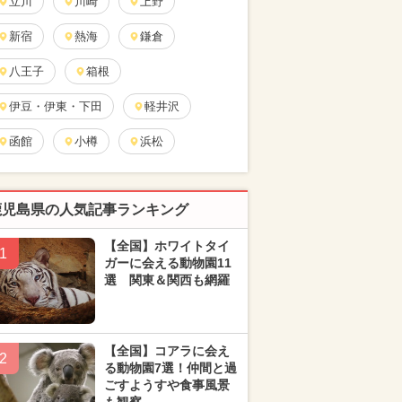
立川
川崎
上野
新宿
熱海
鎌倉
八王子
箱根
伊豆・伊東・下田
軽井沢
函館
小樽
浜松
鹿児島県の人気記事ランキング
【全国】ホワイトタイ
1
ガーに会える動物園11
選 関東＆関西も網羅
【全国】コアラに会え
2
る動物園7選！仲間と過
ごすようすや食事風景