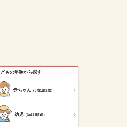
子どもの年齢から探す
赤ちゃん
（0歳1歳2歳）
幼児
（3歳4歳5歳）