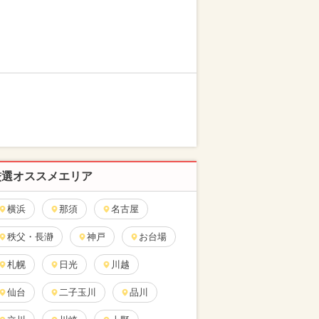
厳選オススメエリア
横浜
那須
名古屋
秩父・長瀞
神戸
お台場
札幌
日光
川越
仙台
二子玉川
品川