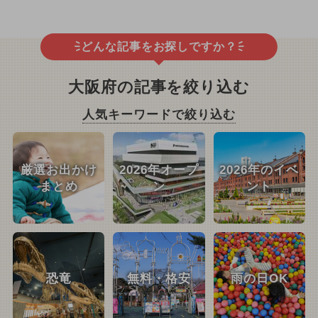
どんな記事をお探しですか？
大阪府の記事を絞り込む
人気キーワードで絞り込む
厳選お出かけ
2026年オープ
2026年のイベ
まとめ
ン
ント
恐竜
無料・格安
雨の日OK