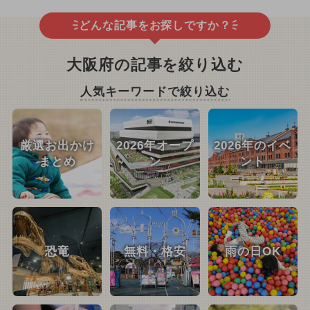
どんな記事をお探しですか？
大阪府の記事を絞り込む
人気キーワードで絞り込む
厳選お出かけ
2026年オープ
2026年のイベ
まとめ
ン
ント
恐竜
無料・格安
雨の日OK