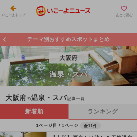
いこーよトップ
あとで読む
テーマ別おすすめスポットまとめ
大阪府
温泉・スパ
大阪府
温泉・スパ
の
記事一覧
新着順
ランキング
1ページ目 / 1ページ
全11件