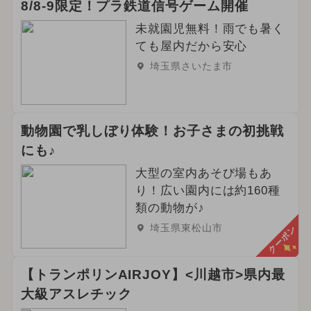
8/8-9限定！プラ鉄道信号ゲーム開催
未就園児無料！雨でも暑く
ても屋内だから安心
埼玉県さいたま市
動物園で乳しぼり体験！お子さまの初挑戦
にも♪
大型の室内あそび場もあ
り！広い園内には約160種
類の動物が♪
埼玉県東松山市
クーポン
【トランポリンAIRJOY】<川越市>県内最
大級アスレチック