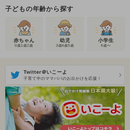
子どもの年齢から探す
幼児
赤ちゃん
小学生
3歳4歳5歳
0歳1歳2歳
6歳〜
Twitter＠いこーよ
子育て中のママパパのお出かけを応援！