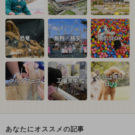
恐竜
無料・格安
雨の日OK
今日は何の
グルメフェス
工場見学
日？
あなたにオススメの記事