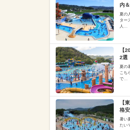
内＆
夏の
ター
人…
【2
2選
夏の
こち
で…
【東
格安
暑い
たい