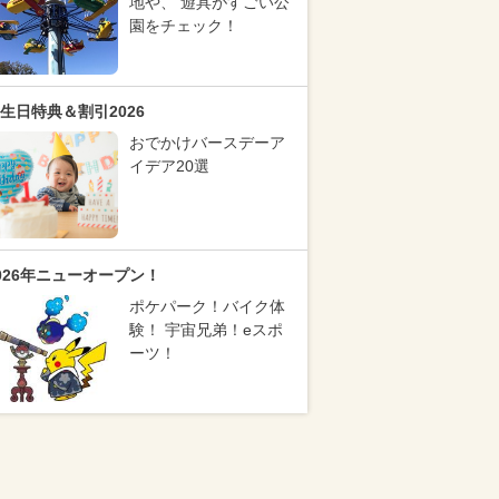
地や、 遊具がすごい公
園をチェック！
生日特典＆割引2026
おでかけバースデーア
イデア20選
026年ニューオープン！
ポケパーク！バイク体
験！ 宇宙兄弟！eスポ
ーツ！