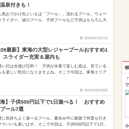
温泉付きも！
人気おでかけ先といえば「プール」。流れるプール、ウォー
スライダー、波のプール、子供プールなど子供はもちろん大
2022年07月27日
026最新】東海の大型レジャープールおすすめ1
 スライダー充実＆屋内も
暑い日は水遊び日和！ 子供が水着で楽しむ姿は、見ている
らも楽しい気分になりますよね。そこで今回は、東海エリア
「
で
2022年06月29日
海】子供500円以下で1日遊べる！ おすすめ
プール7選
夏に気持ちよく遊べるプール。夏休み中に家族で何度も行き
ママパパも多いはず。そこで今回は、子供500円以下で1日…
小