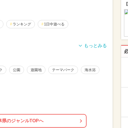
【
ランキング
1日中遊べる
り）
厳選お出かけまとめ
ク
公園
遊園地
テーマパーク
海水浴
阜県のジャンルTOPへ