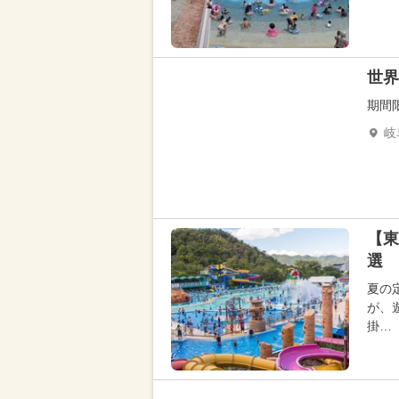
世界
期間
岐
【東
選 
夏の
が、
掛…