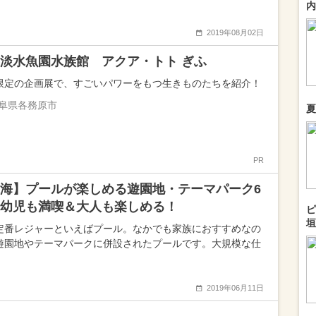
内
2019年08月02日
淡水魚園水族館 アクア・トト ぎふ
限定の企画展で、すごいパワーをもつ生きものたちを紹介！
阜県各務原市
夏
PR
海】プールが楽しめる遊園地・テーマパーク6
幼児も満喫＆大人も楽しめる！
ピ
垣
定番レジャーといえばプール。なかでも家族におすすめなの
遊園地やテーマパークに併設されたプールです。大規模な仕
2019年06月11日