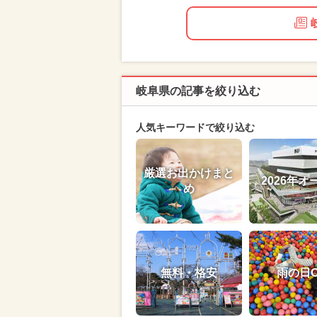
岐阜県の記事を絞り込む
人気キーワードで絞り込む
厳選お出かけまと
2026年オ
め
無料・格安
雨の日