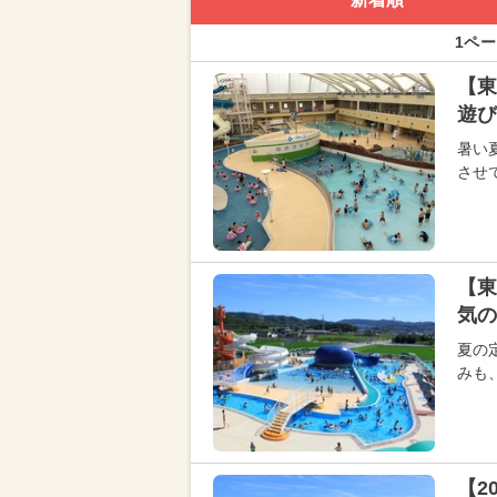
1ペー
【東
遊び
暑い
させ
【東
気の
夏の
みも
【2