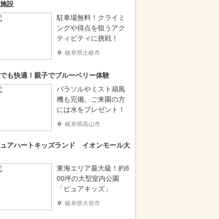
施設
駐車場無料！クライミ
ングや得点を狙うアク
ティビティに挑戦！
岐阜県土岐市
でも快適！親子でブルーベリー体験
パラソルやミスト扇風
機も完備。ご来園の方
には水をプレゼント！
岐阜県高山市
ュアハートキッズランド イオンモール大
東海エリア最大級！約8
00坪の大型室内公園
「ピュアキッズ」
岐阜県大垣市