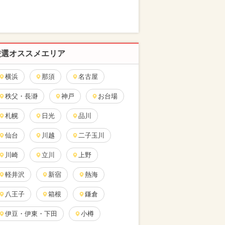
厳選オススメエリア
横浜
那須
名古屋
秩父・長瀞
神戸
お台場
札幌
日光
品川
仙台
川越
二子玉川
川崎
立川
上野
軽井沢
新宿
熱海
八王子
箱根
鎌倉
伊豆・伊東・下田
小樽