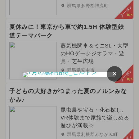
群馬県多野郡神流町
クーポン
夏休みに！東京から車で約1.5H 体験型鉄
道テーマパーク
蒸気機関車＆ミニSL・大型
のHOゲージジオラマ・遊
具・芝生広場
群馬県安中市
クーポン
×
子どもの大好きがつまった夏のノルンみな
かみ♪
昆虫展や宝石・化石探し、
VR体験まで家族で楽しめる
遊びが満載☆
群馬県利根郡みなかみ町