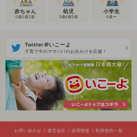
幼児
赤ちゃん
小学生
3歳4歳5歳
0歳1歳2歳
6歳〜
Twitter＠いこーよ
子育て中のママパパのお出かけを応援！
お問い合わせ
運営会社
採用情報
利用規約一覧