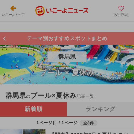
いこーよトップ
あとで読む
テーマ別おすすめスポットまとめ
群馬県
プール × 夏休み
群馬県
プール×夏休み
の
記事一覧
新着順
ランキング
1ページ目 / 1ページ
全8件