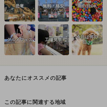
恐竜
無料・格安
雨の日OK
今日は何の
グルメフェス
工場見学
日？
あなたにオススメの記事
この記事に関連する地域