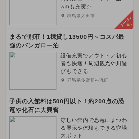
wifiも充実☆
群馬県太田市
クーポン
まるで別荘！1棟貸し13500円～コスパ最
強のバンガロー泊
設備充実でアウトドア初心
者も快適！周辺観光や川遊
びもできる
群馬県多野郡神流町
子供の入館料は500円以下！約200点の恐
竜や化石に大興奮
涼しい館内で恐竜にまつわ
る展示や体験もできる穴場
スポット