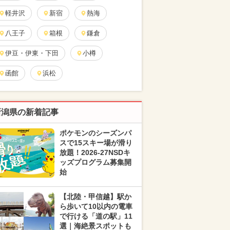
軽井沢
新宿
熱海
八王子
箱根
鎌倉
伊豆・伊東・下田
小樽
函館
浜松
新潟県の新着記事
ポケモンのシーズンパ
スで15スキー場が滑り
放題！2026-27NSDキ
ッズプログラム募集開
始
【北陸・甲信越】駅か
ら歩いて10以内の電車
で行ける「道の駅」11
選｜海絶景スポットも