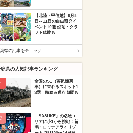
【北陸・甲信越】8月8
日～11日の自由研究イ
ベント10選 恐竜・クラ
フト体験も
潟県の記事をチェック
新潟県の人気記事ランキング
全国のSL（蒸気機関
1
車）に乗れるスポット1
3選 路線＆運行期間も
「SASUKE」の名物エ
2
リアに小1から挑戦！新
潟・ロッテアライリゾ
ートで8月20〜24日開