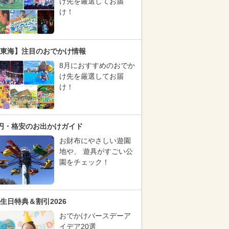
け先を厳選してお届
け！
東海】注目のおでかけ情報
8月におすすめのおでか
け先を厳選してお届
け！
円・格安のお出かけガイド
お財布にやさしい遊園
地や、 遊具がすごい公
園をチェック！
生日特典＆割引2026
おでかけバースデーア
イデア20選