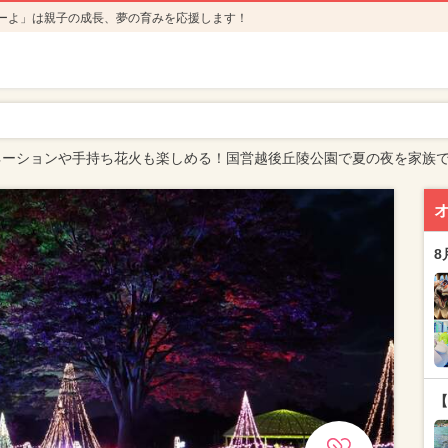
ーよ」は親子の成長、夢の育みを応援します！
ネーションや手持ち花火も楽しめる！国営越後丘陵公園で夏の夜を家族
8
【