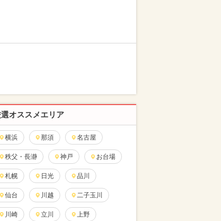
厳選オススメエリア
横浜
那須
名古屋
秩父・長瀞
神戸
お台場
札幌
日光
品川
仙台
川越
二子玉川
川崎
立川
上野