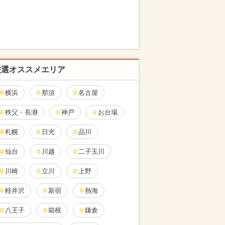
厳選オススメエリア
横浜
那須
名古屋
秩父・長瀞
神戸
お台場
札幌
日光
品川
仙台
川越
二子玉川
川崎
立川
上野
軽井沢
新宿
熱海
八王子
箱根
鎌倉