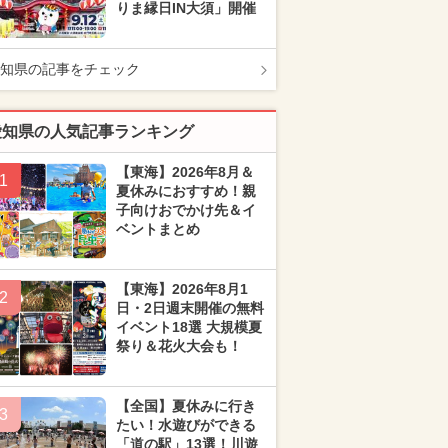
りま縁日IN大須」開催
知県の記事をチェック
愛知県の人気記事ランキング
【東海】2026年8月＆
1
夏休みにおすすめ！親
子向けおでかけ先＆イ
ベントまとめ
【東海】2026年8月1
2
日・2日週末開催の無料
イベント18選 大規模夏
祭り＆花火大会も！
【全国】夏休みに行き
3
たい！水遊びができる
「道の駅」13選！川遊