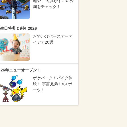
地や、 遊具がすごい公
園をチェック！
生日特典＆割引2026
おでかけバースデーア
イデア20選
026年ニューオープン！
ポケパーク！バイク体
験！ 宇宙兄弟！eスポ
ーツ！