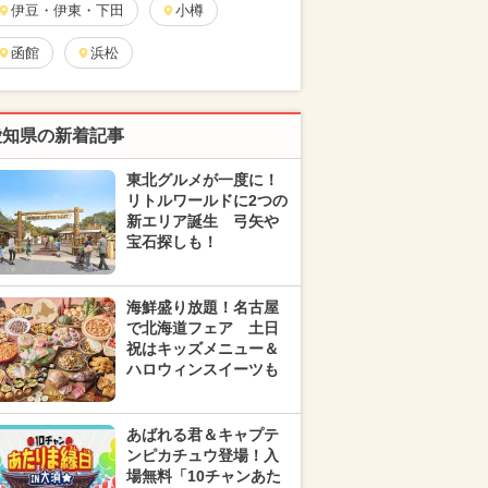
伊豆・伊東・下田
小樽
函館
浜松
愛知県の新着記事
東北グルメが一度に！
リトルワールドに2つの
新エリア誕生 弓矢や
宝石探しも！
海鮮盛り放題！名古屋
で北海道フェア 土日
祝はキッズメニュー＆
ハロウィンスイーツも
あばれる君＆キャプテ
ンピカチュウ登場！入
場無料「10チャンあた