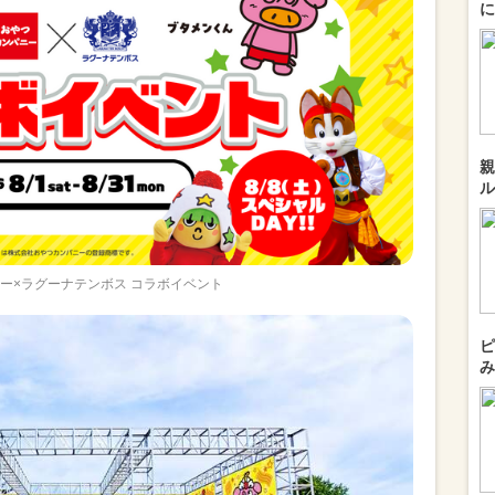
に
親
ル
ー×ラグーナテンボス コラボイベント
ピ
み