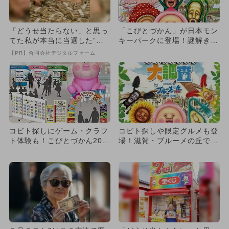
「どうせ当たらない」と思っ
「こびとづかん」が日本モン
てた私が本当に当選した“買
キーパークに登場！謎解きラ
い方”がこれ
リーやコラボグルメを楽しも
【PR】合同会社デジタルファーム
う
コビト探しにゲーム・クラフ
コビト探しや限定グルメも登
ト体験も！こびとづかん20周
場！滋賀・ブルーメの丘で
年イベントが大丸神戸店で
「こびとづかんの夏休み」が
開...
開幕