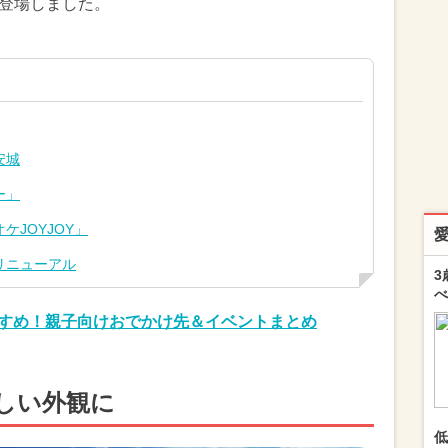
々登場しました。
安城
ー」
JOYJOY」
リニューアル
3
べ
おすすめ！親子向けおでかけ先＆イベントまとめ
しい外観に
低