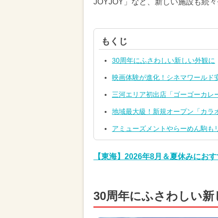
JOYJOY」など、新しい施設も続
もくじ
30周年にふさわしい新しい外観に
映画体験が進化！シネマワールド
三河エリア初出店「ゴーゴーカレ
地域最大級！新規オープン「カラオケ
アミューズメントやらーめん駒も
【東海】2026年8月＆夏休みに
30周年にふさわしい新