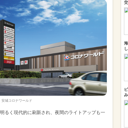
交
海
し
ピ
み
安城コロナワールド
明るく現代的に刷新され、夜間のライトアップも一