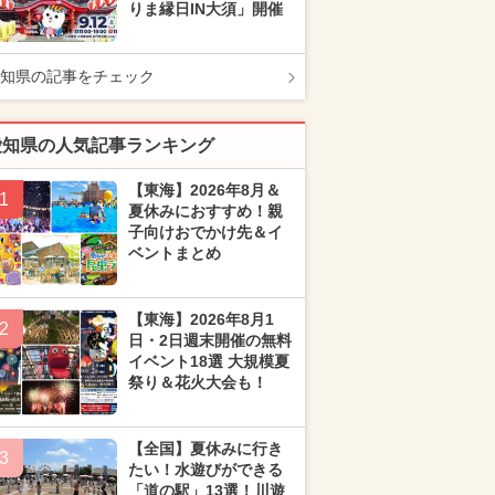
りま縁日IN大須」開催
知県の記事をチェック
愛知県の人気記事ランキング
【東海】2026年8月＆
1
夏休みにおすすめ！親
子向けおでかけ先＆イ
ベントまとめ
【東海】2026年8月1
2
日・2日週末開催の無料
イベント18選 大規模夏
祭り＆花火大会も！
【全国】夏休みに行き
3
たい！水遊びができる
「道の駅」13選！川遊