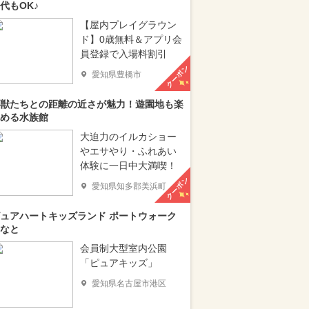
代もOK♪
【屋内プレイグラウン
ド】0歳無料＆アプリ会
員登録で入場料割引
クーポン
愛知県豊橋市
獣たちとの距離の近さが魅力！遊園地も楽
める水族館
大迫力のイルカショー
やエサやり・ふれあい
体験に一日中大満喫！
クーポン
愛知県知多郡美浜町
ュアハートキッズランド ポートウォーク
なと
会員制大型室内公園
「ピュアキッズ」
愛知県名古屋市港区