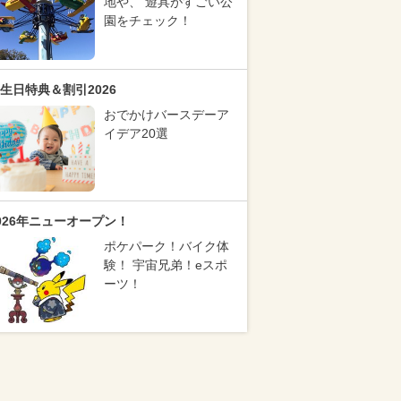
地や、 遊具がすごい公
園をチェック！
生日特典＆割引2026
おでかけバースデーア
イデア20選
026年ニューオープン！
ポケパーク！バイク体
験！ 宇宙兄弟！eスポ
ーツ！