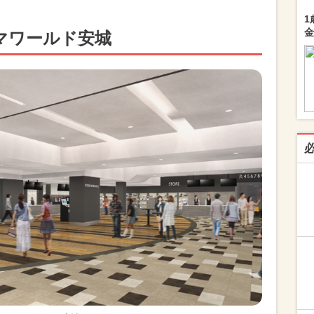
1
金
マワールド安城