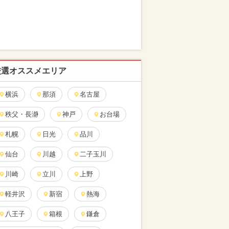
厳選オススメエリア
横浜
那須
名古屋
秩父・長瀞
神戸
お台場
札幌
日光
品川
仙台
川越
二子玉川
川崎
立川
上野
軽井沢
新宿
熱海
八王子
箱根
鎌倉