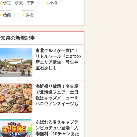
伊豆・伊東・下田
小樽
函館
浜松
愛知県の新着記事
東北グルメが一度に！
リトルワールドに2つの
新エリア誕生 弓矢や
宝石探しも！
海鮮盛り放題！名古屋
で北海道フェア 土日
祝はキッズメニュー＆
ハロウィンスイーツも
あばれる君＆キャプテ
ンピカチュウ登場！入
場無料「10チャンあた