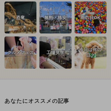
恐竜
無料・格安
雨の日OK
今日は何の
グルメフェス
工場見学
日？
あなたにオススメの記事