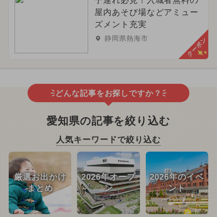
子連れ必見！入城者無料の
屋内あそび場などアミュー
ズメント充実
静岡県熱海市
クーポン
どんな記事をお探しですか？
愛知県の記事を絞り込む
人気キーワードで絞り込む
厳選お出かけ
2026年オープ
2026年のイベ
まとめ
ン
ント