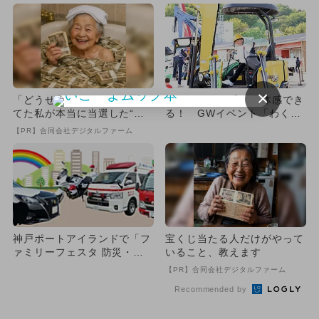
×
「どうせ当たらない」と思っ
働くクルマに乗って体感でき
てた私が本当に当選した“買
る！ GWイベント「わくわ
い方”がこれ
くライドフェス」もてぎで開
【PR】合同会社デジタルファーム
催
神戸ポートアイランドで「フ
宝くじ当たる人だけがやって
ァミリーフェスタ 防災・防
いること、教えます
犯・救急を楽しく学ぼう」開
【PR】合同会社デジタルファーム
催
Recommended by