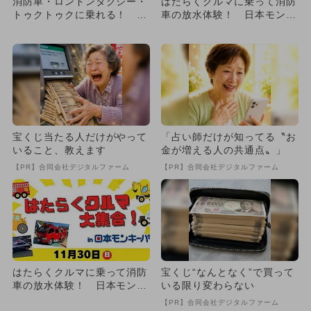
消防車・ロンドンタクシー・
はたらくクルマに乗って消防
トゥクトゥクに乗れる！ ト
車の放水体験！ 日本モンキ
ヨタ博物館で体験イベント開
ーパークで人気イベント開催
催
宝くじ当たる人だけがやって
「占い師だけが知ってる〝お
いること、教えます
金が増える人の共通点〟」
【PR】合同会社デジタルファーム
【PR】合同会社デジタルファーム
はたらくクルマに乗って消防
宝くじ“なんとなく”で買って
車の放水体験！ 日本モンキ
いる限り変わらない
ーパークで人気イベント開催
【PR】合同会社デジタルファーム