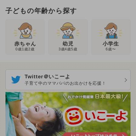
子どもの年齢から探す
幼児
赤ちゃん
小学生
3歳4歳5歳
0歳1歳2歳
6歳〜
Twitter＠いこーよ
子育て中のママパパのお出かけを応援！