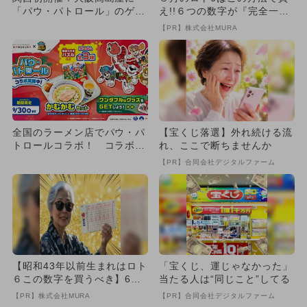
「パウ・パトロール」のゲー
え!!６つの数字が『完全一
ムが楽しめるフレンドパーク
致』する方法
【PR】株式会社MURA
登場
全国のラーメン店でパウ・パ
【宝くじ落選】外れ続ける流
トロールコラボ！ コラボメ
れ、ここで断ちませんか
ニューやオリジナルグッズも
【PR】合同会社デジタルファーム
【昭和43年以前生まれはロト
「宝くじ、運じゃなかった」
６この数字を買うべき】6つ
当たる人は“同じこと”してる
の数字が「完全一致」する
【PR】株式会社MURA
【PR】合同会社デジタルファーム
方...