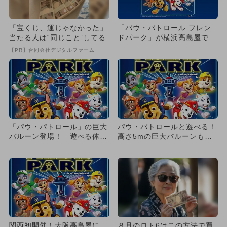
「宝くじ、運じゃなかった」
「パウ・パトロール フレン
当たる人は“同じこと”してる
ドパーク」が横浜高島屋で開
催 4種のゲームでグッズを
【PR】合同会社デジタルファーム
G...
「パウ・パトロール」の巨大
パウ・パトロールと遊べる！
バルーン登場！ 遊べる体験
高さ5mの巨大バルーンも登
型イベントが全国3都市で開
場、コクーンシティ夏のバー
催
ゲ...
関西初開催！大阪高島屋に
８月のロト6はこの方法で買