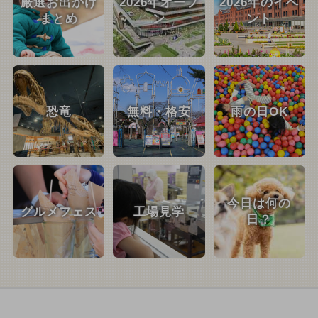
厳選お出かけ
2026年オープ
2026年のイベ
まとめ
ン
ント
恐竜
無料・格安
雨の日OK
今日は何の
グルメフェス
工場見学
日？